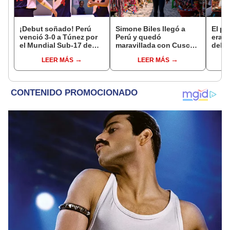
¡Debut soñado! Perú
Simone Biles llegó a
El pu
venció 3-0 a Túnez por
Perú y quedó
era 
el Mundial Sub-17 de
maravillada con Cusco:
del b
Vóley 2026
"Estoy encantada con
pelea
LEER MÁS
LEER MÁS
lo hermoso que es este
le ca
país"
siemp
coma