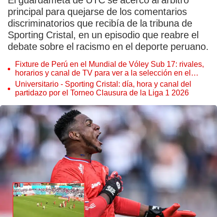
El guardameta de UTC se acercó al árbitro
principal para quejarse de los comentarios
discriminatorios que recibía de la tribuna de
Sporting Cristal, en un episodio que reabre el
debate sobre el racismo en el deporte peruano.
Fixture de Perú en el Mundial de Vóley Sub 17: rivales,
horarios y canal de TV para ver a la selección en el
torneo
Universitario - Sporting Cristal: día, hora y canal del
partidazo por el Torneo Clausura de la Liga 1 2026