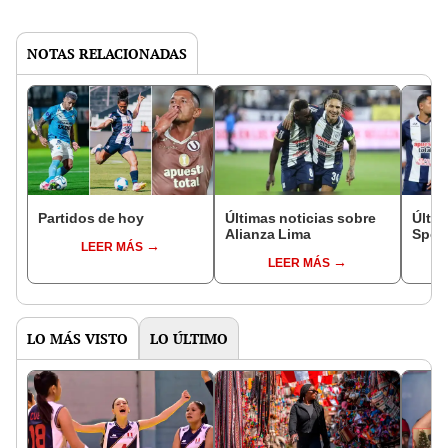
NOTAS RELACIONADAS
Partidos de hoy
Últimas noticias sobre
Últim
Alianza Lima
Sport
LEER MÁS
LEER MÁS
LO MÁS VISTO
LO ÚLTIMO