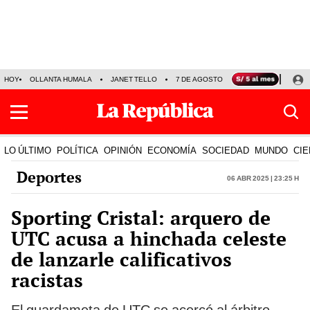
HOY
OLLANTA HUMALA
JANET TELLO
7 DE AGOSTO
TINKA RESULTADOS
LO ÚLTIMO
POLÍTICA
OPINIÓN
ECONOMÍA
SOCIEDAD
MUNDO
CIE
Deportes
06 Abr 2025 | 23:25 h
Sporting Cristal: arquero de
UTC acusa a hinchada celeste
de lanzarle calificativos
racistas