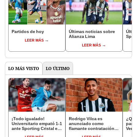
Partidos de hoy
Últimas noticias sobre
Últim
Alianza Lima
Sport
LEER MÁS
LEER MÁS
LO MÁS VISTO
LO ÚLTIMO
¡Todo igualado!
Rodrigo Vilca es
¿Qué
Universitario empató 1-1
anunciado como
parti
ante Sporting Cristal en
flamante contratación
Venez
el estadio Monumental
del Newcastle
de la