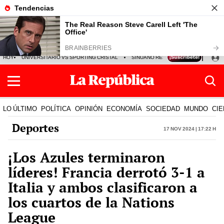
HOY
UNIVERSITARIO VS SPORTING CRISTAL
SINUANO RESULTADOS HOY
CA
LO ÚLTIMO
POLÍTICA
OPINIÓN
ECONOMÍA
SOCIEDAD
MUNDO
CIE
Deportes
17 Nov 2024 | 17:22 h
¡Los Azules terminaron
líderes! Francia derrotó 3-1 a
Italia y ambos clasificaron a
los cuartos de la Nations
League