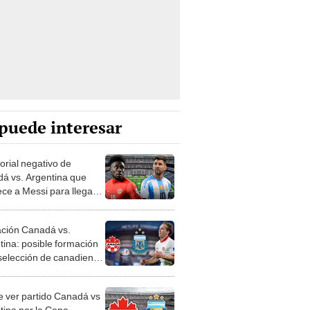
puede interesar
torial negativo de
á vs. Argentina que
ece a Messi para llegar a
al de la Copa América
ación Canadá vs.
tina: posible formación
 selección de canadiense
opa América 2024
 ver partido Canadá vs
tina por la Copa