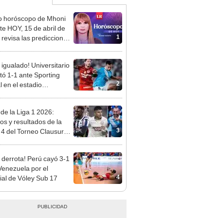
o horóscopo de Mhoni
te HOY, 15 de abril de
1
 revisa las predicciones
signo y entérate si te
a un día afortunado
 igualado! Universitario
ó 1-1 ante Sporting
2
l en el estadio
ental por el Torneo
ura de la Liga 1 2026
 de la Liga 1 2026:
dos y resultados de la
3
 4 del Torneo Clausura y
iones del Acumulado
 derrota! Perú cayó 3-1
Venezuela por el
4
al de Vóley Sub 17