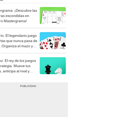
rgrama: ¡Descubre las
ras escondidas en
ro Mastergrama!
rio: El legendario juego
rtas que nunca pasa de
 Organiza el mazo y
stra tu habilidad.
z: El rey de los juegos
trategia. Mueve tus
, anticipa al rival y
gue el jaque mate.