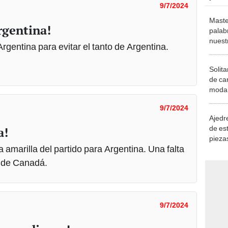
9/7/2024
Maste
Argentina!
palab
nuest
rgentina para evitar el tanto de Argentina.
Solita
de ca
moda.
demue
9/7/2024
Ajedre
de es
a!
piezas
 amarilla del partido para Argentina. Una falta
consi
a de Canadá.
9/7/2024