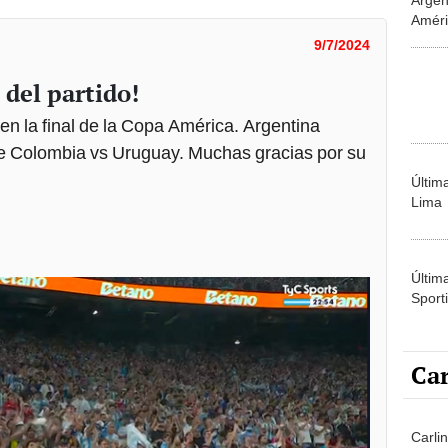
Améri
grati
9/7/2024
el partido!
en la final de la Copa América. Argentina
tre Colombia vs Uruguay. Muchas gracias por su
Últim
Lima
Últim
Sporti
Car
Carlin