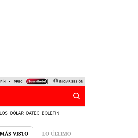
LPÍN
PRECIO DEL DÓLAR
CORTE DE LUZ
INICIAR SESIÓN
VIERNES 7 DE AGOSTO
ALBER
LOS
DÓLAR
DATEC
BOLETÍN
 MÁS VISTO
LO ÚLTIMO