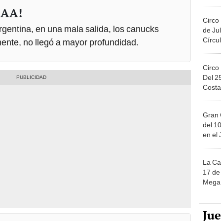
Migue
AA!
Circo
Argentina, en una mala salida, los canucks
de Jul
Círcul
ente, no llegó a mayor profundidad.
Circo
Del 2
Costa
Gran 
del 10
en el
La Ca
17 de 
Mega 
Ju