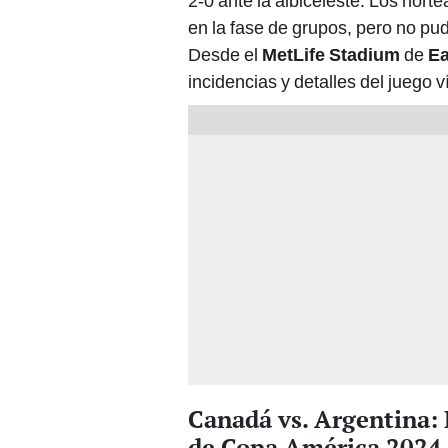
2-0 ante la albiceleste. Los nor
en la fase de grupos, pero no pu
Desde el
MetLife Stadium
de
Ea
incidencias y detalles del juego 
Canadá vs. Argentina: 
de Copa América 2024