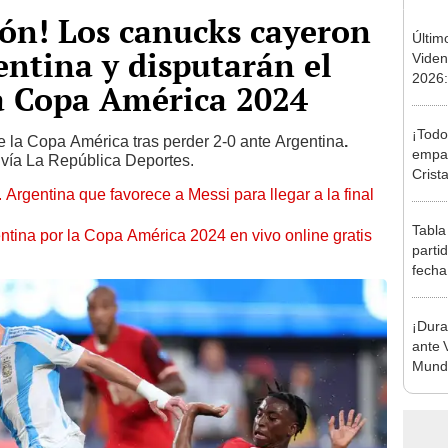
sión! Los canucks cayeron
Últim
entina y disputarán el
Viden
2026:
la Copa América 2024
de tu 
esper
¡Todo
de la Copa América tras perder 2-0 ante Argentina
.
empat
o vía La República Deportes.
Crista
 Argentina que favorece a Messi para llegar a la final
Monum
Claus
Tabla
tina por la Copa América 2024 en vivo online gratis
parti
fecha
posic
¡Dura
ante 
Mundi