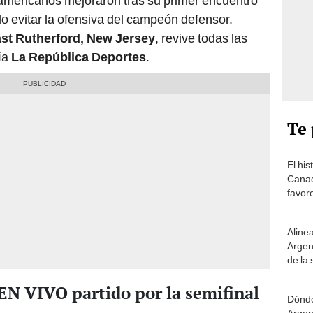
teamericanos mejoraron tras su primer encuentro
do evitar la ofensiva del campeón defensor.
st Rutherford, New Jersey
, revive todas las
vía
La República Deportes
.
Te 
El his
Canad
favor
la fin
Aline
Argen
de la
por C
EN VIVO partido por la semifinal
Dónde
Argen