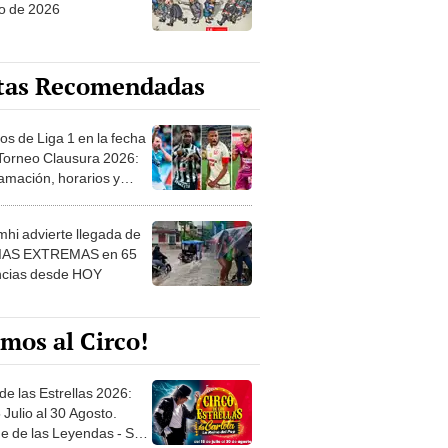
o de 2026
tas Recomendadas
os de Liga 1 en la fecha
 Torneo Clausura 2026:
amación, horarios y
 ver
hi advierte llegada de
IAS EXTREMAS en 65
ncias desde HOY
mos al Circo!
de las Estrellas 2026:
 Julio al 30 Agosto.
e de las Leyendas - San