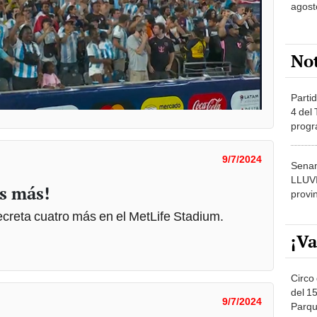
agost
No
Partid
4 del
progr
dónde
9/7/2024
Senam
LLUV
s más!
provi
 decreta cuatro más en el MetLife Stadium.
¡Va
Circo 
del 15
9/7/2024
Parqu