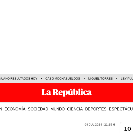
NUANO RESULTADOS HOY
CASO MOCHASUELDOS
MIGUEL TORRES
LEY PU
N
ECONOMÍA
SOCIEDAD
MUNDO
CIENCIA
DEPORTES
ESPECTÁCU
09 Jul 2024 | 21:15 h
LO