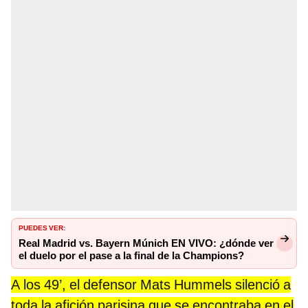
PUEDES VER:
Real Madrid vs. Bayern Múnich EN VIVO: ¿dónde ver
el duelo por el pase a la final de la Champions?
A los 49’, el defensor Mats Hummels silenció a
toda la afición parisina que se encontraba en el