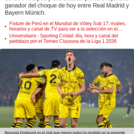
ganador del choque de hoy entre Real Madrid y
Bayern Múnich.
Fixture de Perú en el Mundial de Vóley Sub 17: rivales,
horarios y canal de TV para ver a la selección en el
torneo
Universitario - Sporting Cristal: día, hora y canal del
partidazo por el Torneo Clausura de la Liga 1 2026
Borussia Dortmund es el club que menos goles ha recibido en la presente