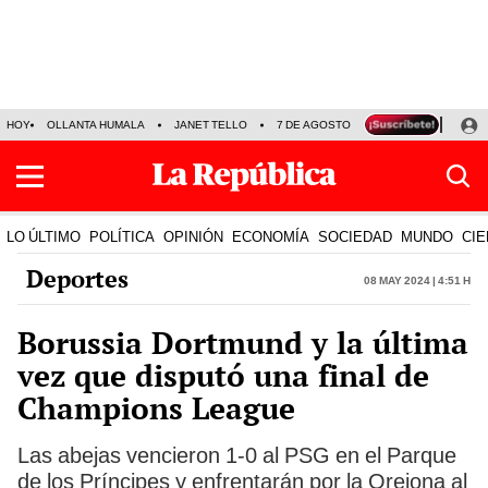
HOY
OLLANTA HUMALA
JANET TELLO
7 DE AGOSTO
TINKA RESULTADOS
LO ÚLTIMO
POLÍTICA
OPINIÓN
ECONOMÍA
SOCIEDAD
MUNDO
CIE
Deportes
08 May 2024 | 4:51 h
Borussia Dortmund y la última
vez que disputó una final de
Champions League
Las abejas vencieron 1-0 al PSG en el Parque
de los Príncipes y enfrentarán por la Orejona al