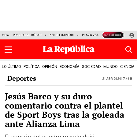
HOY
PRECIO DEL DÓLAR
KENJI FUJIMORI
PLAZA VEA
FERIADOS
KEIK
LO ÚLTIMO
POLÍTICA
OPINIÓN
ECONOMÍA
SOCIEDAD
MUNDO
CIENCIA
Deportes
21 Abr 2024 | 7:46 h
Jesús Barco y su duro
comentario contra el plantel
de Sport Boys tras la goleada
ante Alianza Lima