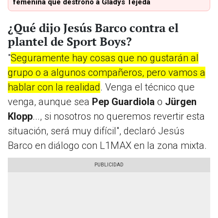
femenina que destronó a Gladys Tejeda
¿Qué dijo Jesús Barco contra el
plantel de Sport Boys?
"
Seguramente hay cosas que no gustarán al
grupo o a algunos compañeros, pero vamos a
hablar con la realidad
. Venga el técnico que
venga, aunque sea
Pep Guardiola
o
Jürgen
Klopp
..., si nosotros no queremos revertir esta
situación, será muy difícil", declaró Jesús
Barco en diálogo con L1MAX en la zona mixta.