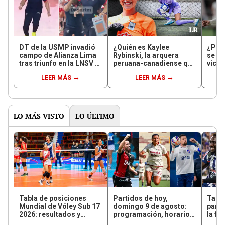
DT de la USMP invadió
¿Quién es Kaylee
¿Por
campo de Alianza Lima
Rybinski, la arquera
se vo
tras triunfo en la LNSV y
peruana-canadiense que
victo
generó un conato de
debutó con Alianza Lima
en el
LEER MÁS
LEER MÁS
bronca
a los 15 años?
LO MÁS VISTO
LO ÚLTIMO
Tabla de posiciones
Partidos de hoy,
Tabla
Mundial de Vóley Sub 17
domingo 9 de agosto:
parti
2026: resultados y
programación, horarios
la fe
partidos de Perú en fase
y canales para ver fútbol
Claus