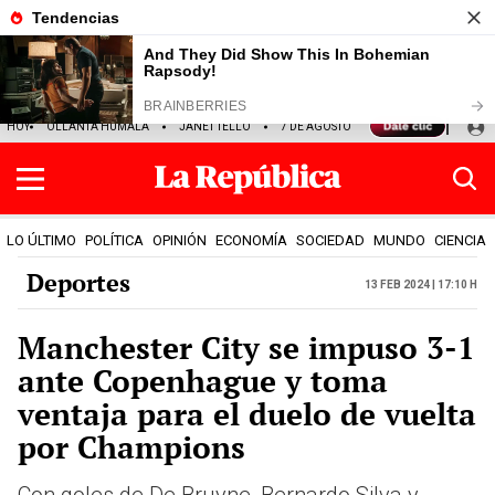
HOY
OLLANTA HUMALA
JANET TELLO
7 DE AGOSTO
TINKA RESULTADOS
LO ÚLTIMO
POLÍTICA
OPINIÓN
ECONOMÍA
SOCIEDAD
MUNDO
CIENCIA
Deportes
13 Feb 2024 | 17:10 h
Manchester City se impuso 3-1
ante Copenhague y toma
ventaja para el duelo de vuelta
por Champions