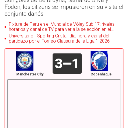
Con goles de De Bruyne, Bernardo Silva y
Foden, los citizens se impusieron en su visita el
conjunto danés.
Fixture de Perú en el Mundial de Vóley Sub 17: rivales,
horarios y canal de TV para ver a la selección en el
torneo
Universitario - Sporting Cristal: día, hora y canal del
partidazo por el Torneo Clausura de la Liga 1 2026
3
1
Manchester City
Copenhague