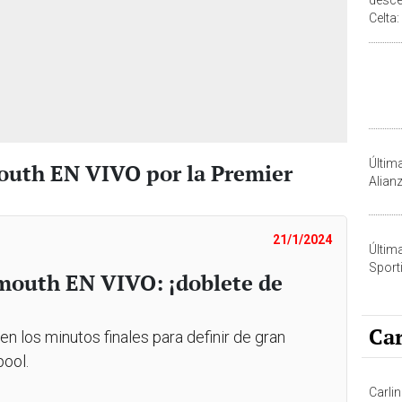
Celta:
pero 
Últim
outh EN VIVO por la Premier
Alian
21/1/2024
Últim
Sporti
mouth EN VIVO: ¡doblete de
Car
n los minutos finales para definir de gran
pool.
Carlin