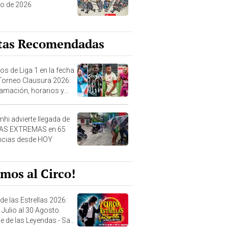
o de 2026
tas Recomendadas
os de Liga 1 en la fecha
 Torneo Clausura 2026:
amación, horarios y
 ver
hi advierte llegada de
IAS EXTREMAS en 65
ncias desde HOY
mos al Circo!
de las Estrellas 2026:
 Julio al 30 Agosto.
e de las Leyendas - San