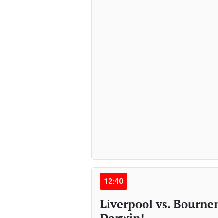
12:40
Liverpool vs. Bourn
Darwin!