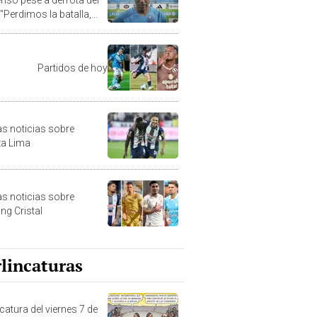
 "Perdimos la batalla,
no la guerra"
Partidos de hoy
as noticias sobre
za Lima
as noticias sobre
ng Cristal
lincaturas
catura del viernes 7 de