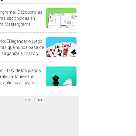
rgrama: ¡Descubre las
ras escondidas en
ro Mastergrama!
rio: El legendario juego
rtas que nunca pasa de
 Organiza el mazo y
stra tu habilidad.
z: El rey de los juegos
trategia. Mueve tus
, anticipa al rival y
gue el jaque mate.