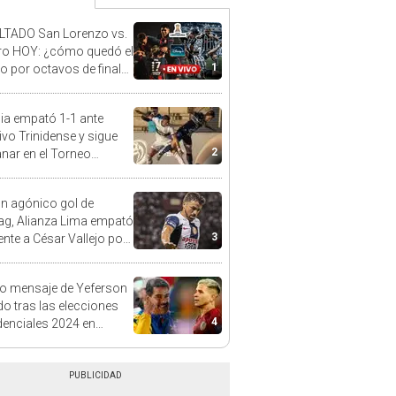
TADO San Lorenzo vs.
ro HOY: ¿cómo quedó el
1
do por octavos de final
bertadores 2024?
ia empató 1-1 ante
ivo Trinidense y sigue
2
anar en el Torneo
ura de Paraguay
n agónico gol de
g, Alianza Lima empató
3
ente a César Vallejo por
a 1
ro mensaje de Yeferson
do tras las elecciones
4
denciales 2024 en
uela