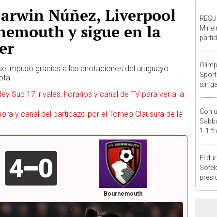
Darwin Núñez, Liverpool
RESUL
nemouth y sigue en la
Minei
parti
er
de Li
Olimp
 se impuso gracias a las anotaciones del uruguayo
Sport
ota.
sin g
ey Sub 17: rivales, horarios y canal de TV para ver a la
Claus
Con u
, hora y canal del partidazo por el Torneo Clausura de la
Sabba
1-1 fr
la Lig
4
0
El du
Sotel
presi
Venez
Bournemouth