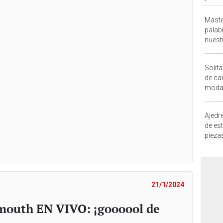
Maste
palab
nuest
Solita
de ca
moda.
demue
Ajedre
de es
piezas
consi
21/1/2024
emouth EN VIVO: ¡goooool de