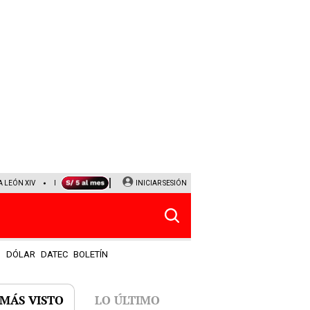
A LEÓN XIV
NALDY SALDAÑA
LA BELLA LUZ
INICIAR SESIÓN
MAGALY MEDINA
HORÓSCOP
S
DÓLAR
DATEC
BOLETÍN
 MÁS VISTO
LO ÚLTIMO