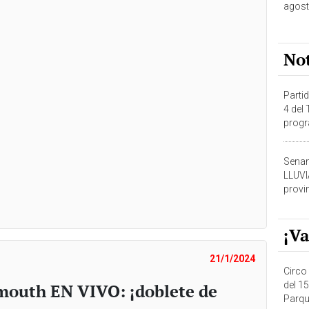
agost
No
Partid
4 del
progr
dónde
Senam
LLUV
provi
¡Va
21/1/2024
Circo 
del 15
mouth EN VIVO: ¡doblete de
Parqu