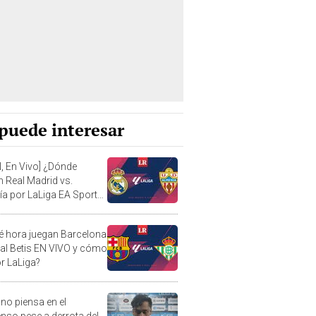
puede interesar
, En Vivo] ¿Dónde
n Real Madrid vs.
ía por LaLiga EA Sports
24?
é hora juegan Barcelona
eal Betis EN VIVO y cómo
or LaLiga?
 no piensa en el
nso pese a derrota del