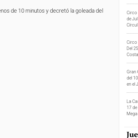
Migue
nos de 10 minutos y decretó la goleada del
Circo
de Ju
Círcul
Circo
Del 2
Costa
Gran 
del 10
en el
La Ca
17 de
Mega 
Ju