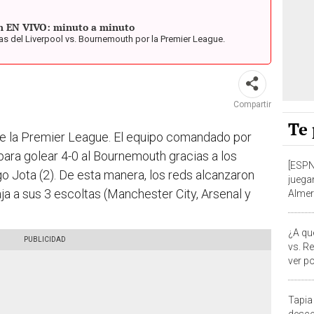
h EN VIVO: minuto a minuto
as del Liverpool vs. Bournemouth por la Premier League.
Compartir
Te 
 de la Premier League. El equipo comandado por
ara golear 4-0 al Bournemouth gracias a los
[ESPN
o Jota (2). De esta manera, los reds alcanzaron
juega
ja a sus 3 escoltas (Manchester City, Arsenal y
Almer
2023-
¿A qu
vs. R
ver p
Tapia
desce