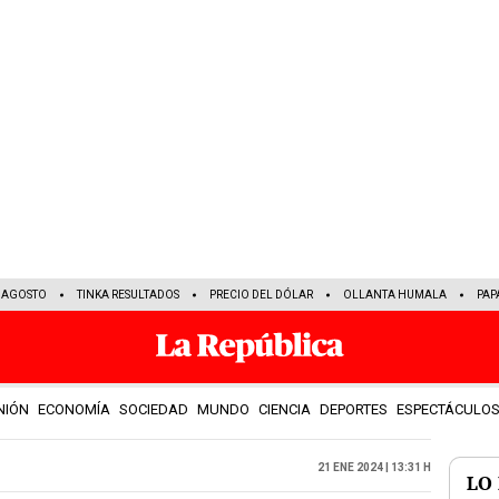
E AGOSTO
TINKA RESULTADOS
PRECIO DEL DÓLAR
OLLANTA HUMALA
PAP
NIÓN
ECONOMÍA
SOCIEDAD
MUNDO
CIENCIA
DEPORTES
ESPECTÁCULO
21 Ene 2024 | 13:31 h
LO