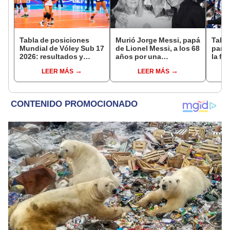
Tabla de posiciones
Murió Jorge Messi, papá
Tabla
Mundial de Vóley Sub 17
de Lionel Messi, a los 68
parti
2026: resultados y
años por una
la fe
partidos de Perú en fase
complicada enfermedad
Claus
LEER MÁS
LEER MÁS
de grupos
del 