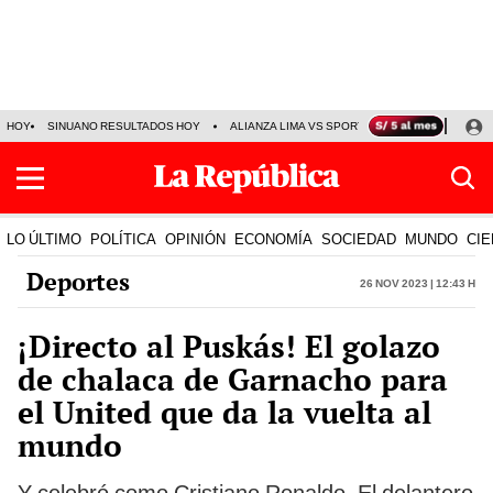
HOY
SINUANO RESULTADOS HOY
ALIANZA LIMA VS SPORT BOYS
JORGE MES
LO ÚLTIMO
POLÍTICA
OPINIÓN
ECONOMÍA
SOCIEDAD
MUNDO
CIE
Deportes
26 Nov 2023 | 12:43 h
¡Directo al Puskás! El golazo
de chalaca de Garnacho para
el United que da la vuelta al
mundo