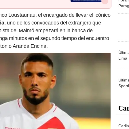
Parag
Elimi
nco Loustaunau, el encargado de llevar el icónico
ña
, uno de los convocados del extranjero que
pista del Malmö empezará en la banca de
enga minutos en el segundo tiempo del encuentro
ntonio Aranda Encina.
Últim
Lima
Últim
Sporti
Car
Carli