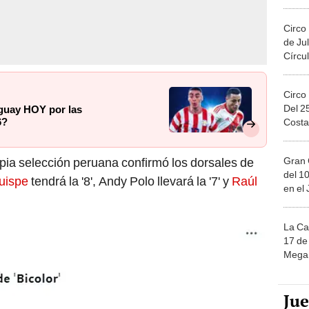
Migue
Circo
de Jul
Círcul
Circo
Del 2
guay HOY por las
6?
Costa
Gran 
pia selección peruana confirmó los dorsales de
del 10
uispe
tendrá la '8', Andy Polo llevará la '7' y
Raúl
en el
La Ca
17 de 
Mega 
Ju