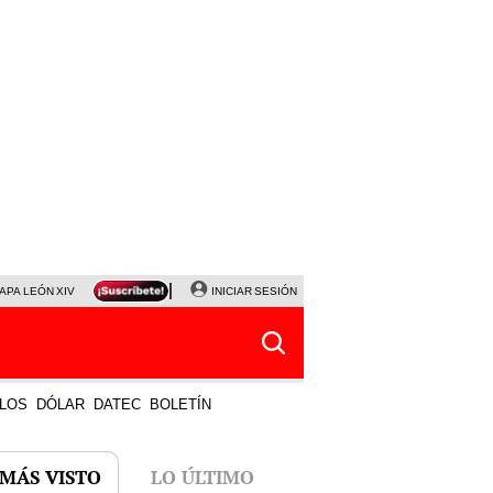
APA LEÓN XIV
NALDY SALDAÑA
INICIAR SESIÓN
LA BELLA LUZ
MAGALY MEDINA
HORÓS
LOS
DÓLAR
DATEC
BOLETÍN
 MÁS VISTO
LO ÚLTIMO