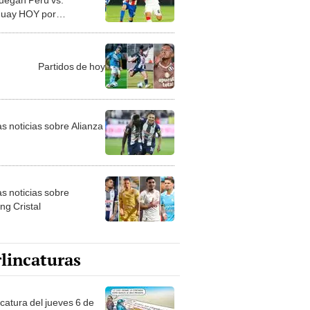
uay HOY por
natorias 2026?
Partidos de hoy
as noticias sobre Alianza
as noticias sobre
ng Cristal
lincaturas
ncatura del jueves 6 de