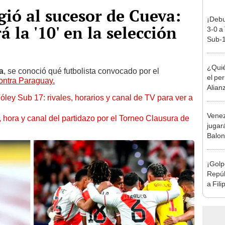
gió al sucesor de Cueva:
¡Debu
á la '10' en la selección
3-0 a
Sub-1
¿Quié
a
, se conoció qué futbolista convocado por el
el pe
ontra Paraguay.
Alian
óley Sub 17: rivales, horarios y canal de TV para ver a
fútbo
Venez
ía, hora y canal del partidazo por el Torneo Clausura de
jugar
Balon
la NB
Vinot
¡Golp
Repúb
a Fili
Mundi