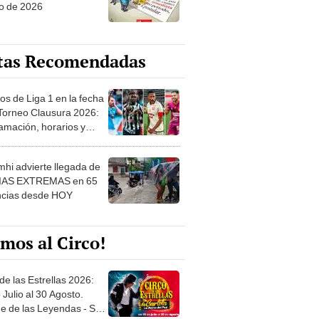
o de 2026
tas Recomendadas
os de Liga 1 en la fecha
 Torneo Clausura 2026:
amación, horarios y
 ver
hi advierte llegada de
IAS EXTREMAS en 65
ncias desde HOY
mos al Circo!
de las Estrellas 2026:
 Julio al 30 Agosto.
e de las Leyendas - San