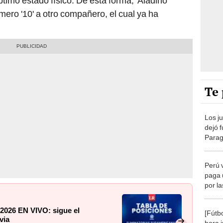
timo estado físico. De esta forma, 'Aladino'
ero '10' a otro compañero, el cual ya ha
Te 
Los j
dejó 
Parag
Elimi
Perú 
paga u
por l
2026
 2026 EN VIVO: sigue el
[Fútbo
via
hora 