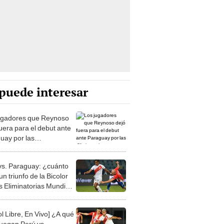
puede interesar
ugadores que Reynoso
fuera para el debut ante
uay por las
natorias
vs. Paraguay: ¿cuánto
n triunfo de la Bicolor
as Eliminatorias Mundial
?
l Libre, En Vivo] ¿A qué
juegan Perú vs.