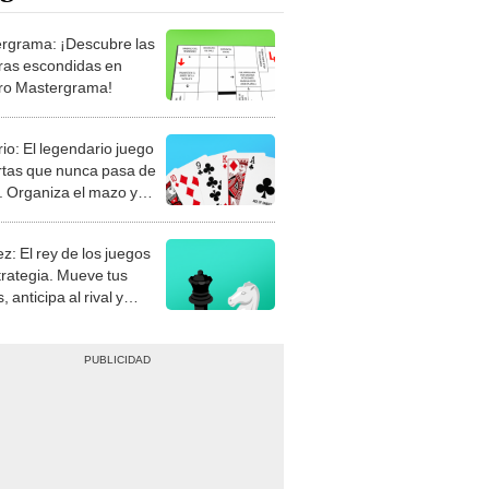
rgrama: ¡Descubre las
ras escondidas en
ro Mastergrama!
rio: El legendario juego
rtas que nunca pasa de
 Organiza el mazo y
stra tu habilidad.
z: El rey de los juegos
trategia. Mueve tus
, anticipa al rival y
gue el jaque mate.