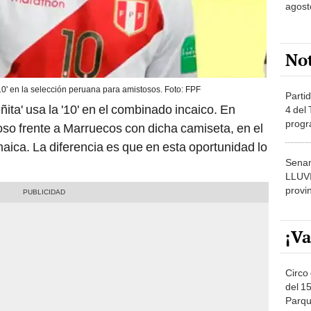
agost
No
0' en la selección peruana para amistosos. Foto: FPF
Partid
ñita' usa la '10' en el combinado incaico. En
4 del
progr
oso frente a Marruecos con dicha camiseta, en el
dónde
aica. La diferencia es que en esta oportunidad lo
Senam
LLUV
provi
¡Va
Circo 
del 15
Parqu