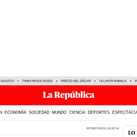
E AGOSTO
TINKA RESULTADOS
PRECIO DEL DÓLAR
OLLANTA HUMALA
P
N
ECONOMÍA
SOCIEDAD
MUNDO
CIENCIA
DEPORTES
ESPECTÁCU
09 Sep 2023 | 14:37 h
LO