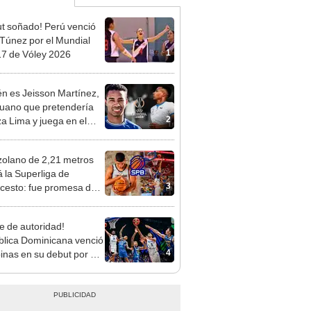
t soñado! Perú venció
 Túnez por el Mundial
1
7 de Vóley 2026
n es Jeisson Martínez,
ruano que pretendería
2
za Lima y juega en el
l español?
olano de 2,21 metros
á la Superliga de
3
cesto: fue promesa de
A y seleccionado
into
e de autoridad!
lica Dominicana venció
4
pinas en su debut por el
al de Baloncesto