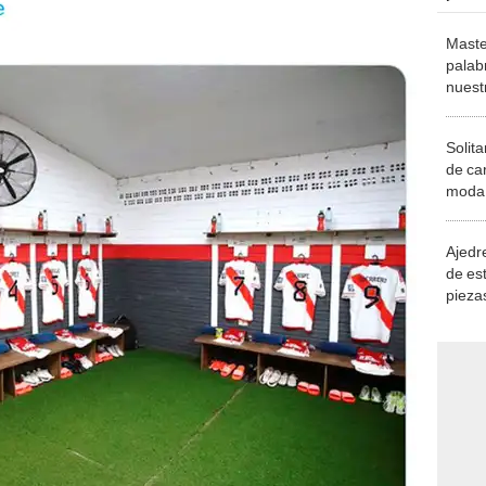
Maste
palab
nuest
Solita
de ca
moda.
demue
Ajedre
de es
piezas
consi