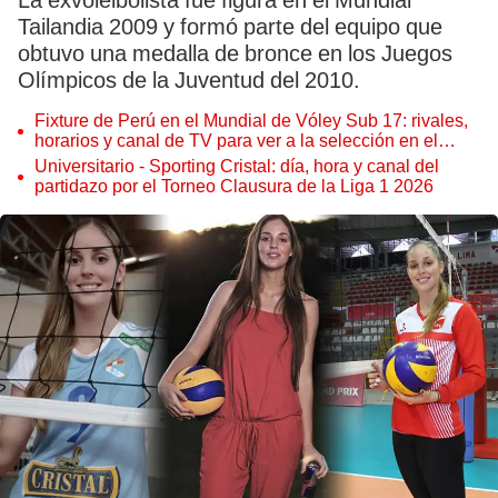
La exvoleibolista fue figura en el Mundial
Tailandia 2009 y formó parte del equipo que
obtuvo una medalla de bronce en los Juegos
Olímpicos de la Juventud del 2010.
Fixture de Perú en el Mundial de Vóley Sub 17: rivales,
horarios y canal de TV para ver a la selección en el
torneo
Universitario - Sporting Cristal: día, hora y canal del
partidazo por el Torneo Clausura de la Liga 1 2026