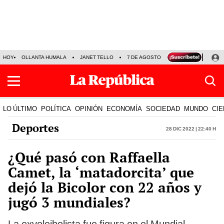
HOY
OLLANTA HUMALA
JANET TELLO
7 DE AGOSTO
TINKA RESULTADOS
LO ÚLTIMO
POLÍTICA
OPINIÓN
ECONOMÍA
SOCIEDAD
MUNDO
CIE
Deportes
28 Dic 2022 | 22:40 h
¿Qué pasó con Raffaella
Camet, la ‘matadorcita’ que
dejó la Bicolor con 22 años y
jugó 3 mundiales?