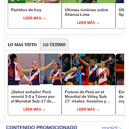
Partidos de hoy
Últimas noticias sobre
Últim
Alianza Lima
Sport
LEER MÁS
LEER MÁS
LO MÁS VISTO
LO ÚLTIMO
¡Debut soñado! Perú
Fixture de Perú en el
Estas
venció 3-0 a Túnez por
Mundial de Vóley Sub
de L
el Mundial Sub-17 de
17: rivales, horarios y
orga
Vóley 2026
canal de TV para ver a la
Olímp
LEER MÁS
LEER MÁS
selección en el torneo
próx
la IA