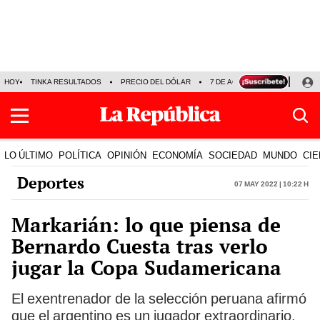
HOY
TINKA RESULTADOS
PRECIO DEL DÓLAR
7 DE AGOSTO
OLLANTA H
LO ÚLTIMO
POLÍTICA
OPINIÓN
ECONOMÍA
SOCIEDAD
MUNDO
CIE
Deportes
07 May 2022 | 10:22 h
Markarián: lo que piensa de
Bernardo Cuesta tras verlo
jugar la Copa Sudamericana
El exentrenador de la selección peruana afirmó
que el argentino es un jugador extraordinario.