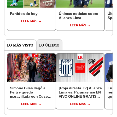
Partidos de hoy
Últimas noticias sobre
Últim
Alianza Lima
Sport
LEER MÁS
LEER MÁS
LO MÁS VISTO
LO ÚLTIMO
Simone Biles llegó a
[Roja directa TV] Alianza
Luis 
Perú y quedó
Lima vs. Paranaense EN
renun
maravillada con Cusco:
VIVO ONLINE GRATIS
quien
"Estoy encantada con
GRATIS por Copa
funci
LEER MÁS
LEER MÁS
lo hermoso que es este
Libertadores
en M
país"