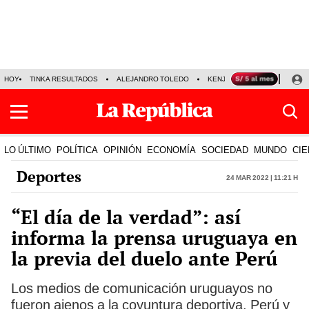
HOY
TINKA RESULTADOS
ALEJANDRO TOLEDO
KENJI FUJIMORI
PRECIO
LO ÚLTIMO
POLÍTICA
OPINIÓN
ECONOMÍA
SOCIEDAD
MUNDO
CIE
Deportes
24 Mar 2022 | 11:21 h
“El día de la verdad”: así
informa la prensa uruguaya en
la previa del duelo ante Perú
Los medios de comunicación uruguayos no
fueron ajenos a la coyuntura deportiva. Perú y