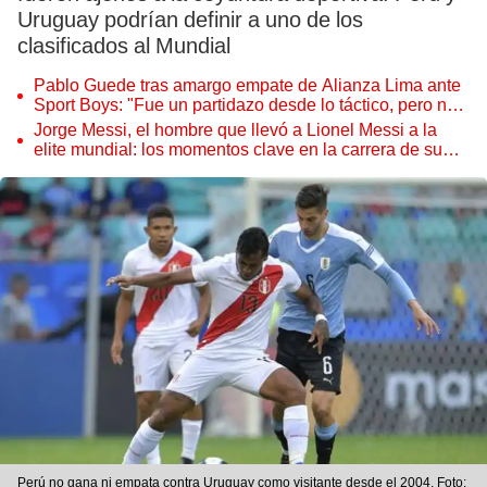
Uruguay podrían definir a uno de los
clasificados al Mundial
Pablo Guede tras amargo empate de Alianza Lima ante
Sport Boys: "Fue un partidazo desde lo táctico, pero no
jugamos bien"
Jorge Messi, el hombre que llevó a Lionel Messi a la
elite mundial: los momentos clave en la carrera de su
hijo
Perú no gana ni empata contra Uruguay como visitante desde el 2004. Foto: