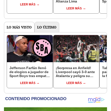
Alianza Lima
Sport
LEER MÁS
LEER MÁS
LO MÁS VISTO
LO ÚLTIMO
Jefferson Farfán llenó
¡Sorpresa en Anfield!
Tabla
de elogios a jugador de
Liverpool cayó 3-0 ante
parti
Sport Boys tras empate
Atalanta y peligra su
la fe
ante Alianza Lima:
clasificación a
Claus
LEER MÁS
LEER MÁS
"Ojalá puedas volver
semifinales de Europa
del 
pronto a tu casa"
League