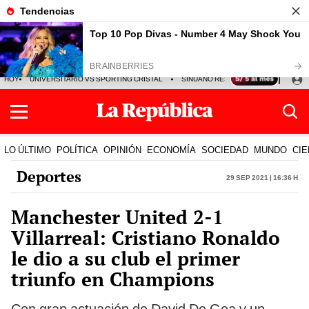
HOY
UNIVERSITARIO VS SPORTING CRISTAL
SINUANO RESULTADOS HOY
CA
LO ÚLTIMO
POLÍTICA
OPINIÓN
ECONOMÍA
SOCIEDAD
MUNDO
CIE
Deportes
29 Sep 2021 | 16:36 h
Manchester United 2-1
Villarreal: Cristiano Ronaldo
le dio a su club el primer
triunfo en Champions