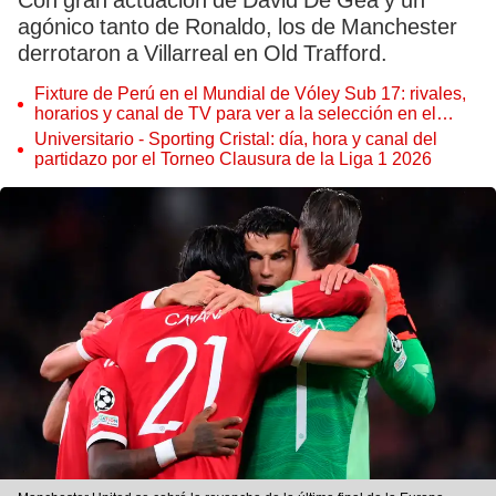
Con gran actuación de David De Gea y un
agónico tanto de Ronaldo, los de Manchester
derrotaron a Villarreal en Old Trafford.
Fixture de Perú en el Mundial de Vóley Sub 17: rivales,
horarios y canal de TV para ver a la selección en el
torneo
Universitario - Sporting Cristal: día, hora y canal del
partidazo por el Torneo Clausura de la Liga 1 2026