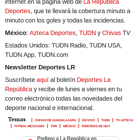
internet en la página web de
La República
Deportes
, que te llevará la cobertura minuto a
minuto con los goles y todas las incidencias.
México
:
Azteca Deportes
,
TUDN
y
Chivas
TV
Estados Unidos: TUDN Radio, TUDN USA,
TUDN App, TUDN.com
Newsletter Deportes LR
Suscríbete
aquí
al boletín
Deportes La
República
y recibe de lunes a viernes en tu
correo electrónico todas las novedades del
deporte nacional e internacional.
CHIVAS DE GUADALAJARA
EN VIVO
TUDN
TV AZTECA
FÚTBOL MEXICANO
TDN
MÉXICO
PARTIDOS DE HOY
Prefiero a La República en