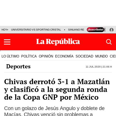
HOY
UNIVERSITARIO VS SPORTING CRISTAL
SINUANO RESULTADOS HOY
CA
LO ÚLTIMO
POLÍTICA
OPINIÓN
ECONOMÍA
SOCIEDAD
MUNDO
CIE
Deportes
11 Jul 2020 | 21:06 h
Chivas derrotó 3-1 a Mazatlán
y clasificó a la segunda ronda
de la Copa GNP por México
Con un golazo de Jesús Angulo y doblete de
Macías, Chivas venció sin problemas a