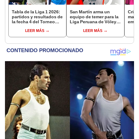
Tabla de la Liga 1 2026:
San Martín arma un
Crist
partidos y resultados de
equipo de temer para la
madre
la fecha 4 del Torneo
Liga Peruana de Vóley:
emoc
Clausura y posiciones
anuncia el fichaje de
lágri
LEER MÁS
LEER MÁS
del Acumulado
Emily Zinger
el de