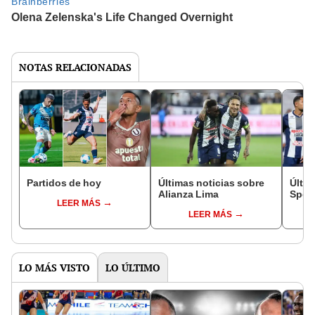
NOTAS RELACIONADAS
Partidos de hoy
Últimas noticias sobre
Últim
Alianza Lima
Sport
LEER MÁS
LEER MÁS
LO MÁS VISTO
LO ÚLTIMO