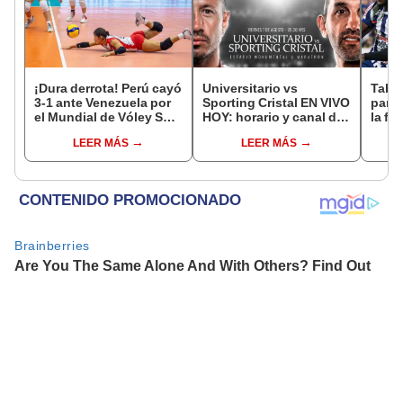
¡Dura derrota! Perú cayó
Universitario vs
Tabla
3-1 ante Venezuela por
Sporting Cristal EN VIVO
parti
el Mundial de Vóley Sub
HOY: horario y canal de
la fe
17
tv dónde ver el partido
Claus
LEER MÁS
LEER MÁS
de hoy por el Torneo
del 
Clausura 2026