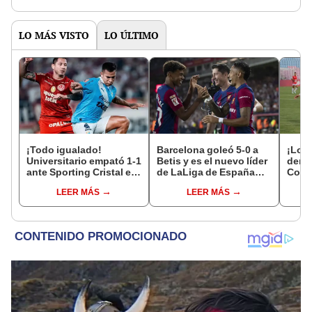
LO MÁS VISTO
LO ÚLTIMO
¡Todo igualado!
Barcelona goleó 5-0 a
¡Lo v
Universitario empató 1-1
Betis y es el nuevo líder
derro
ante Sporting Cristal en
de LaLiga de España
Comer
el estadio Monumental
2023-24
de la
LEER MÁS
LEER MÁS
por el Torneo Clausura
de la Liga 1 2026