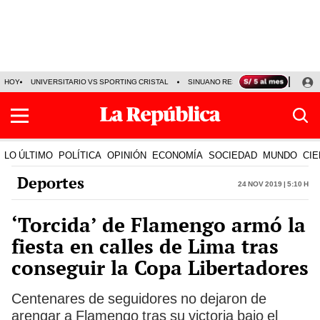
HOY
UNIVERSITARIO VS SPORTING CRISTAL
SINUANO RESULTADOS HOY
CA
LO ÚLTIMO
POLÍTICA
OPINIÓN
ECONOMÍA
SOCIEDAD
MUNDO
CIE
Deportes
24 Nov 2019 | 5:10 h
‘Torcida’ de Flamengo armó la
fiesta en calles de Lima tras
conseguir la Copa Libertadores
Centenares de seguidores no dejaron de
arengar a Flamengo tras su victoria bajo el