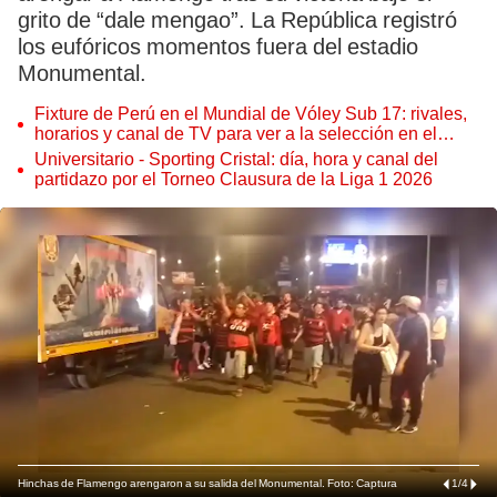
grito de “dale mengao”. La República registró
los eufóricos momentos fuera del estadio
Monumental.
Fixture de Perú en el Mundial de Vóley Sub 17: rivales,
horarios y canal de TV para ver a la selección en el
torneo
Universitario - Sporting Cristal: día, hora y canal del
partidazo por el Torneo Clausura de la Liga 1 2026
Hinchas de Flamengo arengaron a su salida del Monumental. Foto: Captura
1
/
4