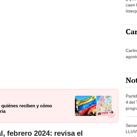
caen 
Inter
y pos
Car
Carli
agost
No
Partid
4 del
 quiénes reciben y cómo
progr
ria
dónde
Senam
LLUV
 febrero 2024: revisa el
provi