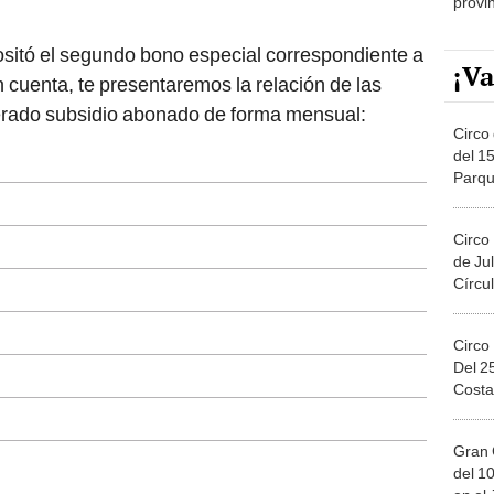
sitó el segundo bono especial correspondiente a
¡Va
 cuenta, te presentaremos la relación de las
perado subsidio abonado de forma mensual:
Circo 
del 15
Parqu
Migue
Circo
de Jul
Círcul
Circo
Del 2
Costa
Gran 
del 10
en el