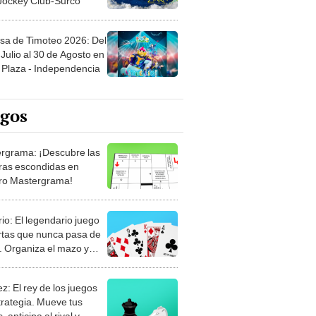
sa de Timoteo 2026: Del
Julio al 30 de Agosto en
Plaza - Independencia
egos
rgrama: ¡Descubre las
ras escondidas en
ro Mastergrama!
rio: El legendario juego
rtas que nunca pasa de
 Organiza el mazo y
stra tu habilidad.
z: El rey de los juegos
trategia. Mueve tus
, anticipa al rival y