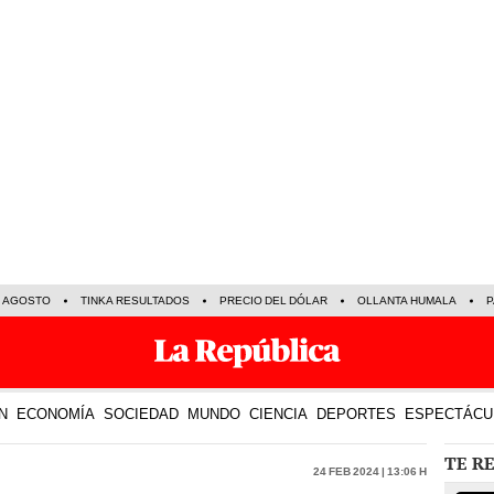
E AGOSTO
TINKA RESULTADOS
PRECIO DEL DÓLAR
OLLANTA HUMALA
P
N
ECONOMÍA
SOCIEDAD
MUNDO
CIENCIA
DEPORTES
ESPECTÁCU
TE R
24 Feb 2024 | 13:06 h