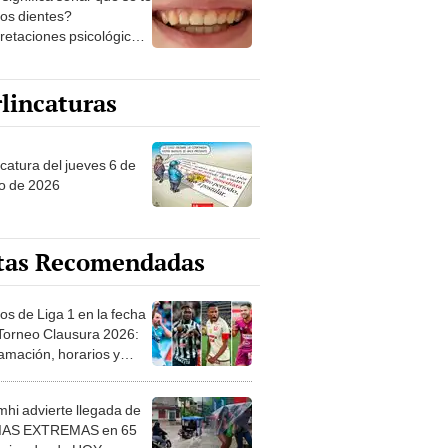
los dientes?
pretaciones psicológicas
ibles explicaciones
lincaturas
ncatura del jueves 6 de
o de 2026
tas Recomendadas
os de Liga 1 en la fecha
 Torneo Clausura 2026:
amación, horarios y
 ver
hi advierte llegada de
IAS EXTREMAS en 65
ncias desde HOY