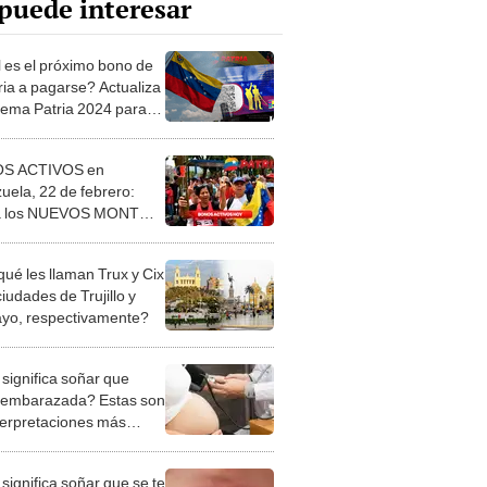
puede interesar
 es el próximo bono de
ria a pagarse? Actualiza
stema Patria 2024 para
rlo
S ACTIVOS en
uela, 22 de febrero:
sa los NUEVOS MONTOS,
s de PAGO y ÚLTIMAS
CIAS
qué les llaman Trux y Cix
ciudades de Trujillo y
ayo, respectivamente?
significa soñar que
 embarazada? Estas son
nterpretaciones más
nes
significa soñar que se te