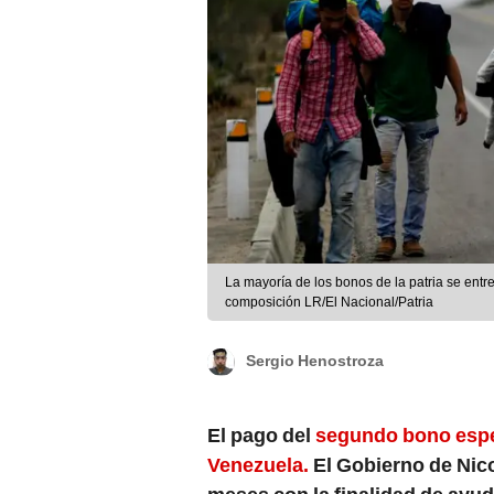
La mayoría de los bonos de la patria se ent
composición LR/El Nacional/Patria
Sergio Henostroza
El pago del
segundo bono espec
Venezuela.
El Gobierno de Nico
meses con la finalidad de ayud