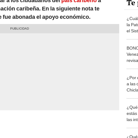
Te 
 nación caribeña. En la siguiente nota te
e fue abonada el apoyo económico.
¿Cuál
la Pat
el Si
cobra
BONO
Venez
revi
fecha
NOTI
¿Por 
a las 
Chicl
¿Qué 
estás
las i
comu
¿Qué 