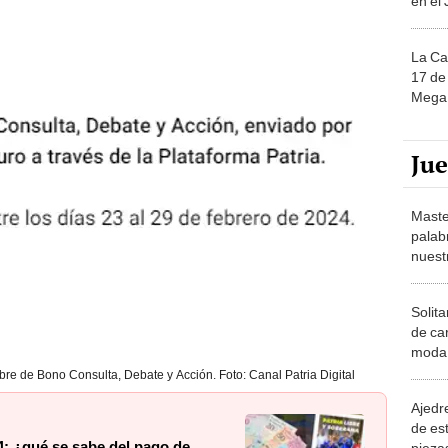
La Ca
17 de 
Mega 
Ju
Maste
palab
nuest
Solita
de ca
moda.
demue
re de Bono Consulta, Debate y Acción. Foto: Canal Patria Digital
Ajedre
de es
4: ¿qué se sabe del pago de
piezas