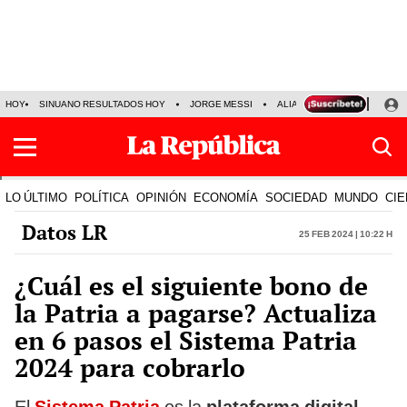
HOY
SINUANO RESULTADOS HOY
JORGE MESSI
ALIANZA LIMA VS SPORT BO
LO ÚLTIMO
POLÍTICA
OPINIÓN
ECONOMÍA
SOCIEDAD
MUNDO
CIE
Datos LR
25 Feb 2024 | 10:22 h
¿Cuál es el siguiente bono de
la Patria a pagarse? Actualiza
en 6 pasos el Sistema Patria
2024 para cobrarlo