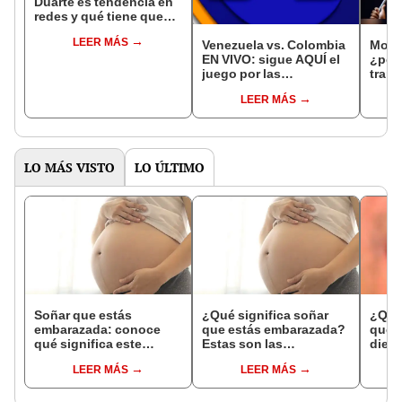
Duarte es tendencia en
redes y qué tiene que
ver la cerveza Polar?
LEER MÁS
Venezuela vs. Colombia
Moned
EN VIVO: sigue AQUÍ el
¿por
juego por las
trans
Eliminatorias Americup
famil
LEER MÁS
2025 de basket
LO MÁS VISTO
LO ÚLTIMO
Soñar que estás
¿Qué significa soñar
¿Qué 
embarazada: conoce
que estás embarazada?
que s
qué significa este
Estas son las
dient
interesante sueño
interpretaciones más
pres
LEER MÁS
LEER MÁS
comunes