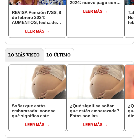
2024: nuevo pago con
AUMENTO HOY
LEER MÁS
REVISA Pensión IVSS, 8
Tabla
de febrero 2024:
Hogar
AUMENTOS, fecha de
febre
PAGO y beneficiarios
MONT
LEER MÁS
en V
LO MÁS VISTO
LO ÚLTIMO
Soñar que estás
¿Qué significa soñar
¿Qué 
embarazada: conoce
que estás embarazada?
que s
qué significa este
Estas son las
dient
interesante sueño
interpretaciones más
pres
LEER MÁS
LEER MÁS
comunes