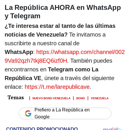
La República AHORA en WhatsApp
y Telegram
¿Te interesa estar al tanto de las últimas
noticias de Venezuela?
Te invitamos a
suscribirte a nuestro canal de
WhatsApp
:
https://whatsapp.com/channel/002
9Va92qzh7tkj8EQ6izf0H
. También puedes
encontrarnos en
Telegram como La
República VE
, únete a través del siguiente
enlace:
https://t.me/larepublicave
.
NUEVO BONO VENEZUELA
BONO
VENEZUELA
Prefiero a La República en
Google