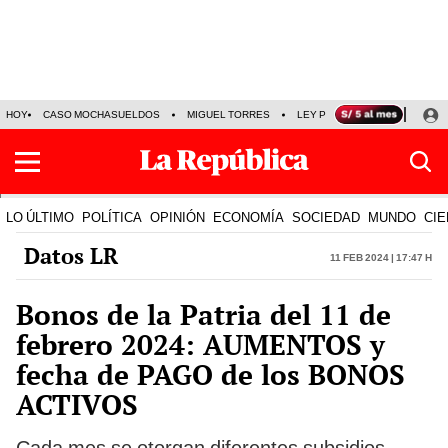
HOY
CASO MOCHASUELDOS
MIGUEL TORRES
LEY PULPÍN
PRECIO DEL
LO ÚLTIMO
POLÍTICA
OPINIÓN
ECONOMÍA
SOCIEDAD
MUNDO
CIE
Datos LR
11 Feb 2024 | 17:47 h
Bonos de la Patria del 11 de
febrero 2024: AUMENTOS y
fecha de PAGO de los BONOS
ACTIVOS