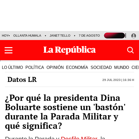
HOY
OLLANTA HUMALA
JANET TELLO
7 DE AGOSTO
TINKA RESULTADOS
LO ÚLTIMO
POLÍTICA
OPINIÓN
ECONOMÍA
SOCIEDAD
MUNDO
CIE
Datos LR
29 Jul 2023 | 16:36 h
¿Por qué la presidenta Dina
Boluarte sostiene un 'bastón'
durante la Parada Militar y
qué significa?