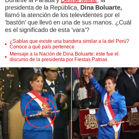
Durante la Parada y
Desfile Militar
, la
presidenta de la República,
Dina Boluarte,
llamó la atención de los televidentes por el
'bastón' que llevó en una de sus manos. ¿Cuál
es el significado de esta 'vara'?
¿Sabías que existe una bandera similar a la del Perú?
Conoce a qué país pertenece
Mensaje a la Nación de Dina Boluarte: este fue el
discurso de la presidenta por Fiestas Patrias