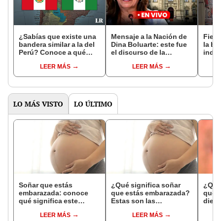
¿Sabías que existe una
Mensaje a la Nación de
Fiest
bandera similar a la del
Dina Boluarte: este fue
la ba
Perú? Conoce a qué
el discurso de la
inde
país pertenece
presidenta por Fiestas
Perú
LEER MÁS
LEER MÁS
Patrias
LO MÁS VISTO
LO ÚLTIMO
Soñar que estás
¿Qué significa soñar
¿Qué 
embarazada: conoce
que estás embarazada?
que s
qué significa este
Estas son las
dient
interesante sueño
interpretaciones más
pres
LEER MÁS
LEER MÁS
comunes