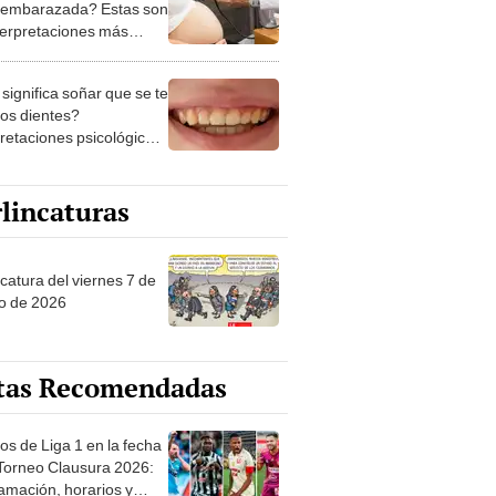
 embarazada? Estas son
nterpretaciones más
nes
significa soñar que se te
los dientes?
pretaciones psicológicas
ibles explicaciones
lincaturas
catura del viernes 7 de
o de 2026
tas Recomendadas
os de Liga 1 en la fecha
 Torneo Clausura 2026:
amación, horarios y