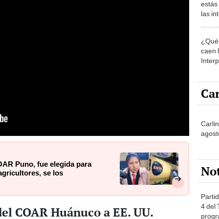
estás
las i
comu
¿Qué 
caen 
Inter
y pos
Car
Carlin
agost
OAR Puno, fue elegida para
No
gricultores, se los
Partid
4 del
del COAR Huánuco a EE. UU.
progr