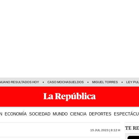
NUANO RESULTADOS HOY
CASO MOCHASUELDOS
MIGUEL TORRES
LEY PU
N
ECONOMÍA
SOCIEDAD
MUNDO
CIENCIA
DEPORTES
ESPECTÁCU
TE R
15 Jul 2023 | 8:12 h