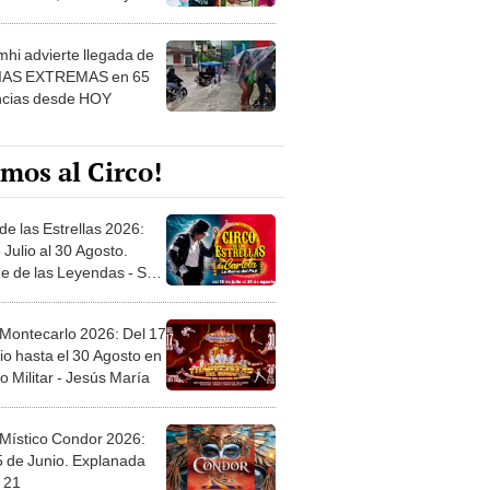
 ver
hi advierte llegada de
IAS EXTREMAS en 65
ncias desde HOY
mos al Circo!
de las Estrellas 2026:
 Julio al 30 Agosto.
e de las Leyendas - San
l
 Montecarlo 2026: Del 17
io hasta el 30 Agosto en
o Militar - Jesús María
 Místico Condor 2026:
5 de Junio. Explanada
 21