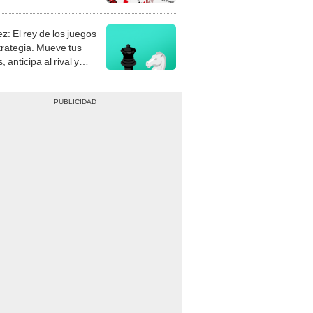
stra tu habilidad.
z: El rey de los juegos
trategia. Mueve tus
, anticipa al rival y
gue el jaque mate.