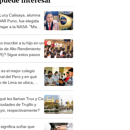
puede interesar
Lucy Calisaya, alumna
AR Puno, fue elegida
iajar a la NASA: "Mis
son agricultores, se los
ezco"
inscribir a tu hijo en un
io de Alto Rendimiento
)? Sigue estos pasos
 es el mejor colegio
nal del Perú y en qué
to de Lima se ubica,
 ranking?
qué les llaman Trux y Cix
ciudades de Trujillo y
ayo, respectivamente?
significa soñar que