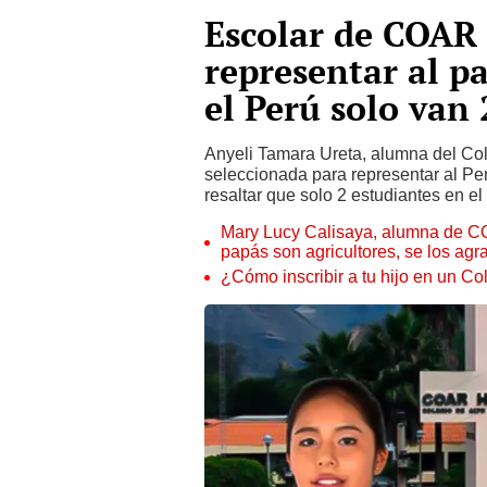
Escolar de COAR
representar al pa
el Perú solo van 
Anyeli Tamara Ureta, alumna del Co
seleccionada para representar al Pe
resaltar que solo 2 estudiantes en el
Mary Lucy Calisaya, alumna de CO
papás son agricultores, se los ag
¿Cómo inscribir a tu hijo en un C