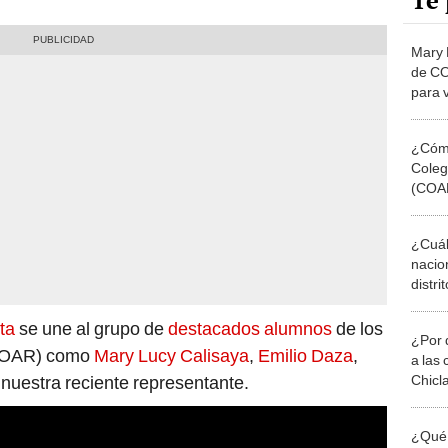
Te 
Mary 
de CO
para v
papás 
agrad
¿Cómo 
Coleg
(COAR
¿Cuál
nacio
distri
según
ta
se une al grupo de
destacados alumnos
de los
¿Por 
OAR) como
Mary Lucy Calisaya
,
Emilio Daza
,
a las 
Chicl
nuestra reciente representante.
¿Qué 