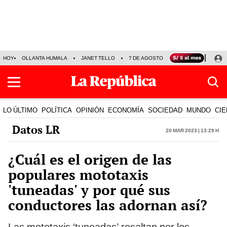
HOY
OLLANTA HUMALA
JANET TELLO
7 DE AGOSTO
TINKA RESULTADOS
LO ÚLTIMO
POLÍTICA
OPINIÓN
ECONOMÍA
SOCIEDAD
MUNDO
CIE
Datos LR
20 Mar 2023 | 13:29 h
¿Cuál es el origen de las
populares mototaxis
'tuneadas' y por qué sus
conductores las adornan así?