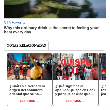
NOTAS RELACIONADAS
¿Cuál es el verdadero
¿Qué significa el
¿Para
origen del sombrero
apellido Quispe en Perú
remac
oriental que se ha
y por qué se dice que es
jeans
popularizado en las
de origen noble?
de su
LEER MÁS
LEER MÁS
calles de Lima?