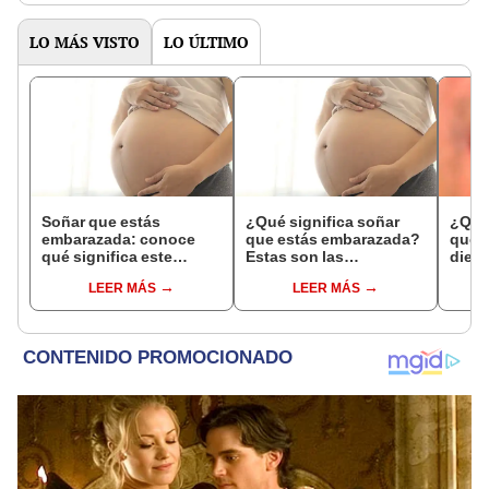
LO MÁS VISTO
LO ÚLTIMO
Soñar que estás
¿Qué significa soñar
¿Qué 
embarazada: conoce
que estás embarazada?
que s
qué significa este
Estas son las
dient
interesante sueño
interpretaciones más
pres
LEER MÁS
LEER MÁS
comunes