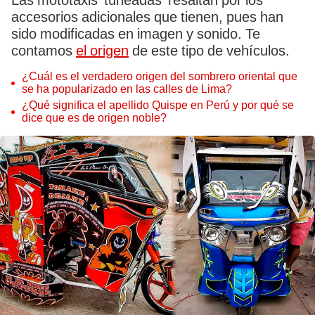
Las mototaxis ‘tuneadas’ resaltan por los
accesorios adicionales que tienen, pues han
sido modificadas en imagen y sonido. Te
contamos
el origen
de este tipo de vehículos.
¿Cuál es el verdadero origen del sombrero oriental que
se ha popularizado en las calles de Lima?
¿Qué significa el apellido Quispe en Perú y por qué se
dice que es de origen noble?