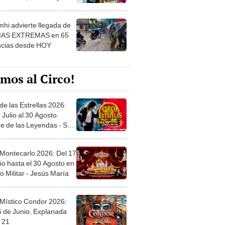
 ver
hi advierte llegada de
IAS EXTREMAS en 65
ncias desde HOY
mos al Circo!
de las Estrellas 2026:
 Julio al 30 Agosto.
e de las Leyendas - San
l
 Montecarlo 2026: Del 17
io hasta el 30 Agosto en
o Militar - Jesús María
 Místico Condor 2026:
5 de Junio. Explanada
 21