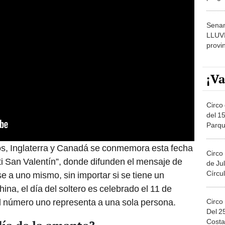
dónde
Senam
LLUV
provi
¡Va
Circo 
del 15
Parqu
Migue
s, Inglaterra y Canadá se conmemora esta fecha
Circo
i San Valentín”, donde difunden el mensaje de
de Jul
Círcul
e a uno mismo, sin importar si se tiene un
na, el día del soltero es celebrado el 11 de
l número uno representa a una sola persona.
Circo
Del 2
Costa