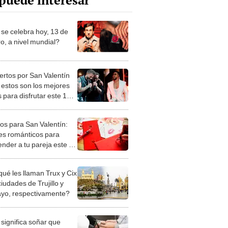
puede interesar
se celebra hoy, 13 de
o, a nivel mundial?
ertos por San Valentín
 estos son los mejores
 para disfrutar este 14
brero
os para San Valentín:
les románticos para
ender a tu pareja este 14
brero
qué les llaman Trux y Cix
ciudades de Trujillo y
ayo, respectivamente?
significa soñar que