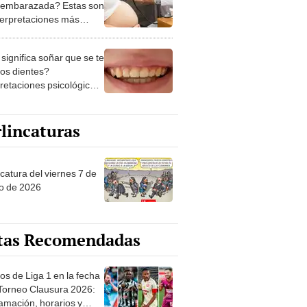
 embarazada? Estas son
nterpretaciones más
nes
significa soñar que se te
los dientes?
pretaciones psicológicas
ibles explicaciones
lincaturas
catura del viernes 7 de
o de 2026
tas Recomendadas
os de Liga 1 en la fecha
 Torneo Clausura 2026:
amación, horarios y