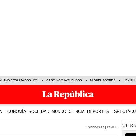
NUANO RESULTADOS HOY
CASO MOCHASUELDOS
MIGUEL TORRES
LEY PU
N
ECONOMÍA
SOCIEDAD
MUNDO
CIENCIA
DEPORTES
ESPECTÁCU
TE R
13 Feb 2023 | 15:42 h