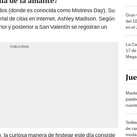
día de la amante?
dos (donde es conocida como Mistress Day). Su
Gran 
rtal de citas en internet, Ashley Madison. Según
del 10
ior y posterior a San Valentín se registran un
en el
La Ca
17 de 
Mega 
Ju
Maste
palab
nuest
Solita
de ca
la curiosa manera de festejar este día consiste
moda.