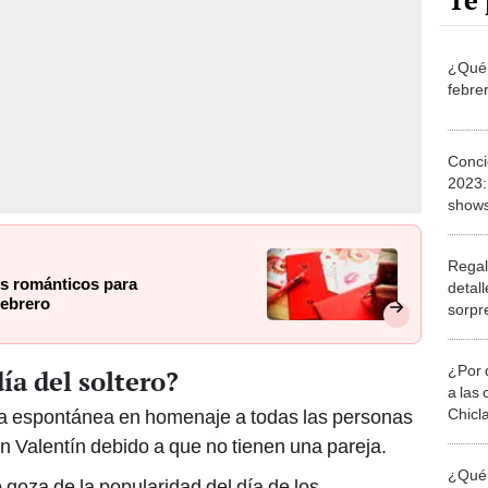
Te 
¿Qué 
febrer
Conci
2023:
shows
de fe
Regal
es románticos para
detal
febrero
sorpr
de fe
¿Por 
día del soltero?
a las 
Chicl
rma espontánea en homenaje a todas las personas
 Valentín debido a que no tienen una pareja.
¿Qué 
o goza de la popularidad del día de los