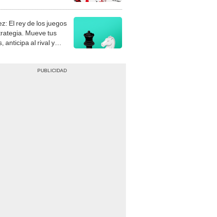
stra tu habilidad.
z: El rey de los juegos
trategia. Mueve tus
, anticipa al rival y
gue el jaque mate.