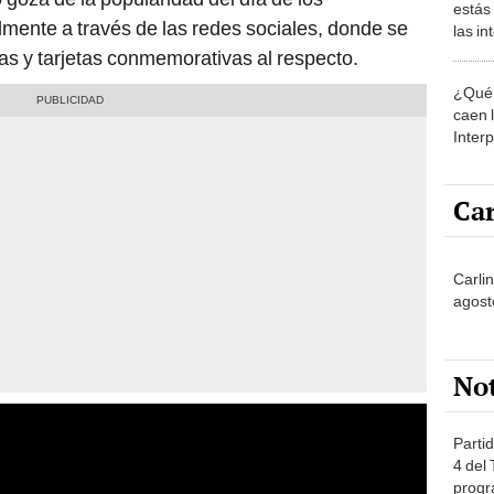
estás
mente a través de las redes sociales, donde se
las i
comu
as y tarjetas conmemorativas al respecto.
¿Qué 
caen 
Inter
y pos
Car
Carlin
agost
No
Partid
4 del
progr