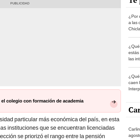
Te 
¿Por 
a las 
Chicl
¿Qué 
estás
las i
comu
¿Qué 
caen 
Inter
y pos
, el colegio con formación de academia
Car
rsidad particular más económica del país, en esta
as instituciones que se encuentran licenciadas
Carli
agost
cción se priorizó el rango entre la pensión