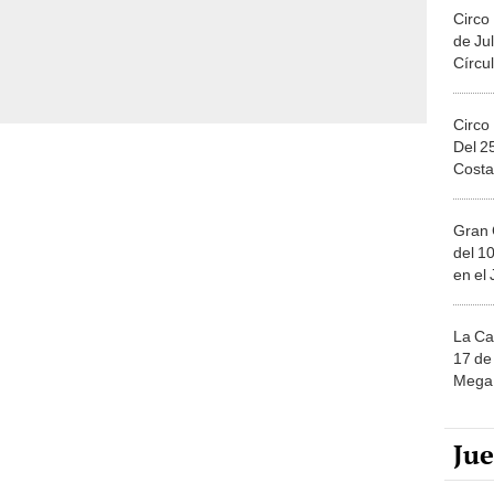
Circo
de Jul
Círcul
Circo
Del 2
Costa
Gran 
del 10
en el
La Ca
17 de 
Mega 
Ju