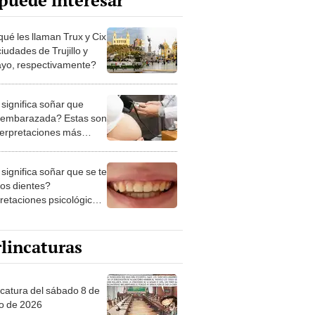
puede interesar
qué les llaman Trux y Cix
ciudades de Trujillo y
ayo, respectivamente?
significa soñar que
 embarazada? Estas son
nterpretaciones más
nes
significa soñar que se te
los dientes?
pretaciones psicológicas
ibles explicaciones
lincaturas
ncatura del sábado 8 de
o de 2026