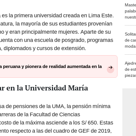
Maste
palab
 es la primera universidad creada en Lima Este.
nuest
atura, la mayoría de sus estudiantes provenían
o y eran principalmente mujeres. Aparte de su
Solita
uenta con una escuela de posgrado, programas
de ca
moda.
, diplomados y cursos de extensión.
demue
Ajedre
a peruana y pionera de realidad aumentada en la
de es
piezas
consi
r en la Universidad María
asa de pensiones de la UMA, la pensión mínima
arreras de la Facultad de Ciencias
costo de la máxima asciende a los S/ 650. Estas
ento respecto a las del cuadro de GEF de 2019,