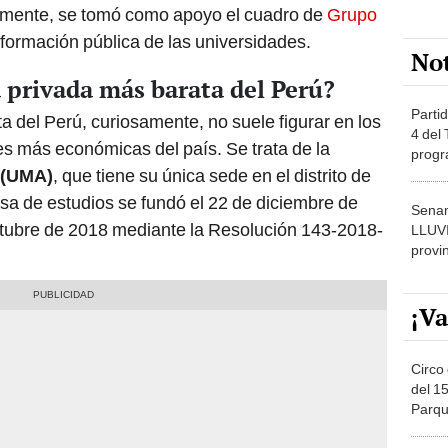
mente, se tomó como apoyo el cuadro de
Grupo
nformación pública de las universidades.
No
d privada más barata del Perú?
Partid
a del Perú, curiosamente, no suele figurar en los
4 del
s más económicas del país. Se trata de la
progr
 (UMA)
, que tiene su única sede en el distrito de
dónde
sa de estudios se fundó el 22 de diciembre de
Senam
octubre de 2018 mediante la Resolución 143-2018-
LLUV
provi
¡Va
Circo 
del 15
Parqu
Migue