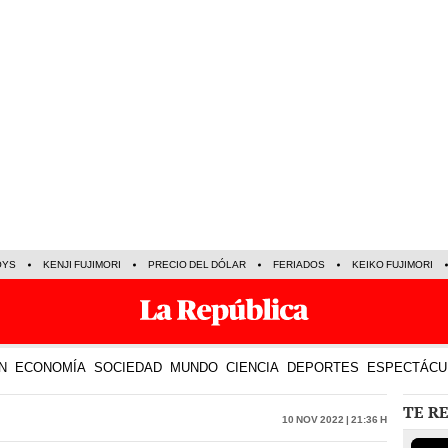
OYS
KENJI FUJIMORI
PRECIO DEL DÓLAR
FERIADOS
KEIKO FUJIMORI
N
ECONOMÍA
SOCIEDAD
MUNDO
CIENCIA
DEPORTES
ESPECTÁCU
TE R
10 Nov 2022 | 21:36 h