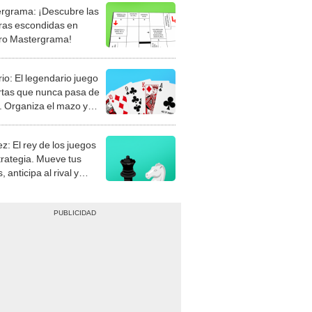
rgrama: ¡Descubre las
ras escondidas en
ro Mastergrama!
rio: El legendario juego
rtas que nunca pasa de
 Organiza el mazo y
stra tu habilidad.
z: El rey de los juegos
trategia. Mueve tus
, anticipa al rival y
gue el jaque mate.