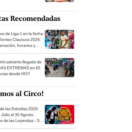
tas Recomendadas
os de Liga 1 en la fecha
 Torneo Clausura 2026:
amación, horarios y
 ver
hi advierte llegada de
IAS EXTREMAS en 65
ncias desde HOY
mos al Circo!
de las Estrellas 2026:
 Julio al 30 Agosto.
e de las Leyendas - San
l