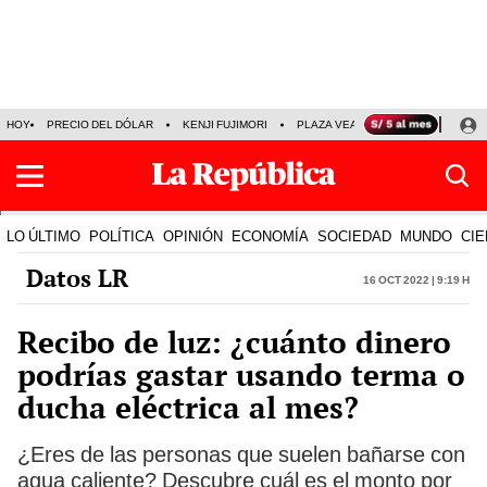
HOY
PRECIO DEL DÓLAR
KENJI FUJIMORI
PLAZA VEA
FERIADOS
KE
LO ÚLTIMO
POLÍTICA
OPINIÓN
ECONOMÍA
SOCIEDAD
MUNDO
CIE
Datos LR
16 Oct 2022 | 9:19 h
Recibo de luz: ¿cuánto dinero
podrías gastar usando terma o
ducha eléctrica al mes?
¿Eres de las personas que suelen bañarse con
agua caliente? Descubre cuál es el monto por