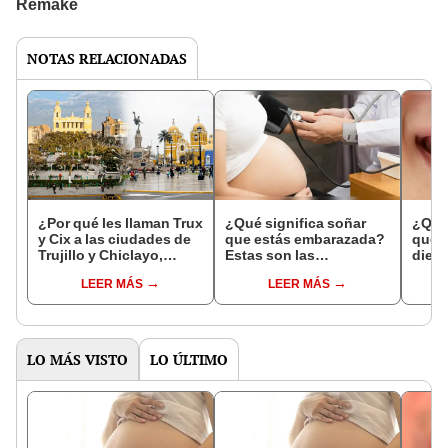
NOTAS RELACIONADAS
¿Por qué les llaman Trux
¿Qué significa soñar
¿Qué 
y Cix a las ciudades de
que estás embarazada?
que s
Trujillo y Chiclayo,
Estas son las
dien
respectivamente?
interpretaciones más
Inter
LEER MÁS
LEER MÁS
comunes
psico
expl
LO MÁS VISTO
LO ÚLTIMO