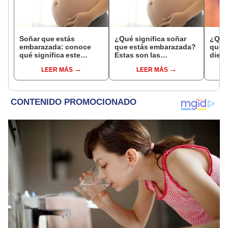
Soñar que estás
¿Qué significa soñar
¿Qué 
embarazada: conoce
que estás embarazada?
que s
qué significa este
Estas son las
dient
interesante sueño
interpretaciones más
pres
LEER MÁS
LEER MÁS
comunes