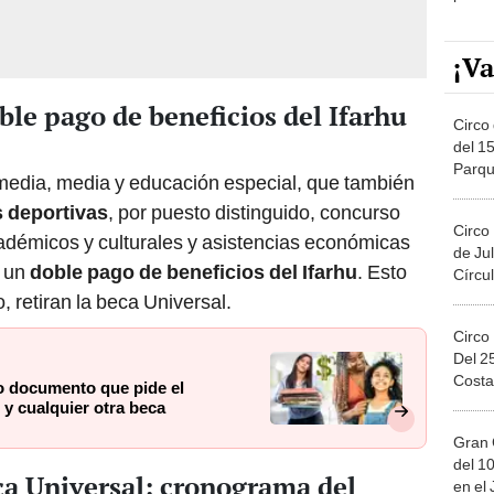
¡Va
le pago de beneficios del Ifarhu
Circo 
del 15
Parqu
emedia, media y educación especial, que también
Migue
s deportivas
, por puesto distinguido, concurso
Circo
cadémicos y culturales y asistencias económicas
de Jul
r un
doble pago de beneficios del Ifarhu
. Esto
Círcul
, retiran la beca Universal.
Circo
Del 2
Costa
vo documento que pide el
 y cualquier otra beca
Gran 
del 10
ca Universal: cronograma del
en el