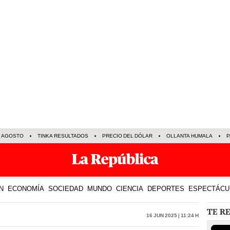
E AGOSTO
TINKA RESULTADOS
PRECIO DEL DÓLAR
OLLANTA HUMALA
P
N
ECONOMÍA
SOCIEDAD
MUNDO
CIENCIA
DEPORTES
ESPECTÁCU
TE R
16 Jun 2025 | 11:24 h