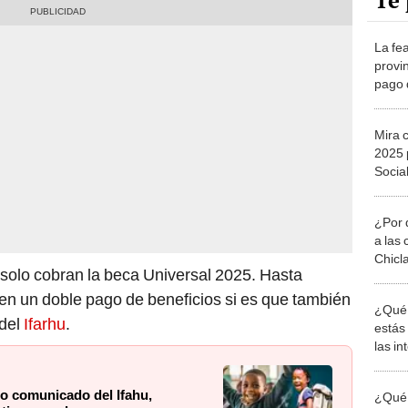
Te 
La fea
provi
pago 
junio
Bocas
Mira 
2025 
Social
desem
Univer
¿Por 
Pana
a las 
Chicl
solo cobran la beca Universal 2025. Hasta
ciben un doble pago de beneficios si es que también
¿Qué 
 del
Ifarhu
.
estás
las i
comu
mo comunicado del Ifahu,
¿Qué 