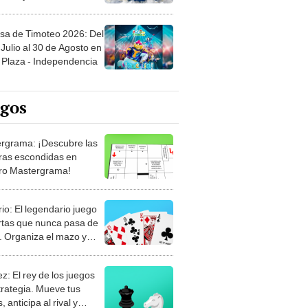
sa de Timoteo 2026: Del
Julio al 30 de Agosto en
Plaza - Independencia
egos
rgrama: ¡Descubre las
ras escondidas en
ro Mastergrama!
rio: El legendario juego
rtas que nunca pasa de
 Organiza el mazo y
stra tu habilidad.
z: El rey de los juegos
trategia. Mueve tus
, anticipa al rival y