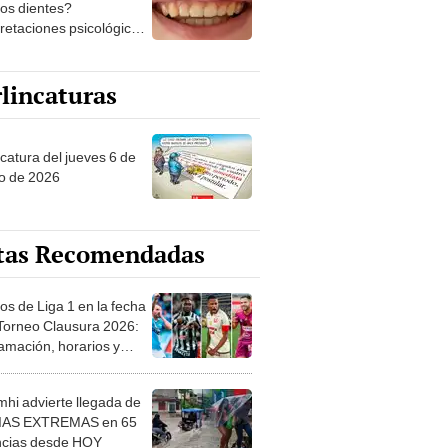
los dientes?
pretaciones psicológicas
ibles explicaciones
lincaturas
ncatura del jueves 6 de
o de 2026
tas Recomendadas
os de Liga 1 en la fecha
 Torneo Clausura 2026:
amación, horarios y
 ver
hi advierte llegada de
IAS EXTREMAS en 65
ncias desde HOY