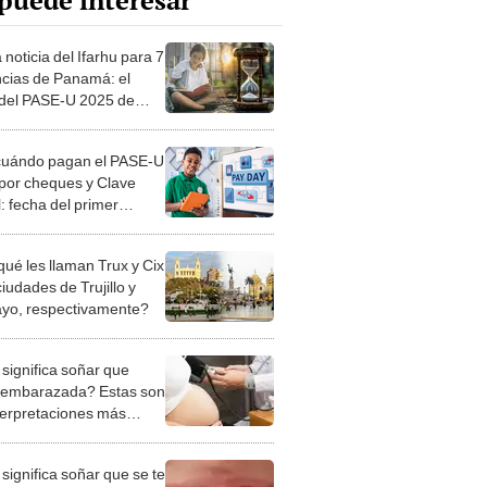
puede interesar
 noticia del Ifarhu para 7
ncias de Panamá: el
del PASE-U 2025 de
 2025 ya se suspendió en
 del Toro
cuándo pagan el PASE-U
por cheques y Clave
: fecha del primer
bolso de la beca
sal en las provincias de
qué les llaman Trux y Cix
má
ciudades de Trujillo y
ayo, respectivamente?
significa soñar que
 embarazada? Estas son
nterpretaciones más
nes
significa soñar que se te