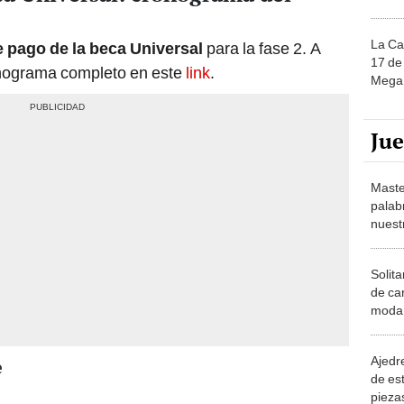
La Ca
e pago de la beca Universal
para la fase 2. A
17 de 
onograma completo en este
link
.
Mega 
Ju
Maste
palab
nuest
Solita
de ca
moda.
demue
Ajedre
e
de es
piezas