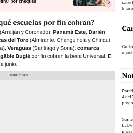
tirar por cheques
caen 
Inter
y pos
qué escuelas por fin cobran?
Car
(Arraiján y Coronado),
Panamá Este
,
Darién
as del Toro
(Almirante, Changuinola y Chiriquí
Carli
a),
Veraguas
(Santiago y Soná),
comarca
agost
gäble Buglé
por fin cobran la beca Universal. El
e junio.
No
Partid
4 del
progr
dónde
Senam
LLUV
provi