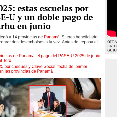
025: estas escuelas por
SE-U y un doble pago de
arhu en junio
legó a 14 provincias de
Panamá
. Si eres beneficiario
OLLA
cobrar dos desembolsos a la vez. Antes de, repasa el
LA T
GUIO
provincias de Panamá: el pago del PASE-U 2025 de junio
l Toro
 por cheques y Clave Social: fecha del primer
en las provincias de Panamá