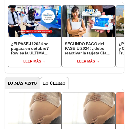
¿El PASE-U 2024 se
SEGUNDO PAGO del
¿Por 
pagará en octubre?
PASE-U 2024: ¿debo
y Cix
Revisa la ÚLTIMA
reactivar la tarjeta Clave
Truji
INFORMACIÓN de
Social para el próximo
resp
LEER MÁS
LEER MÁS
Meduca en Panamá
desembolso?
LO MÁS VISTO
LO ÚLTIMO