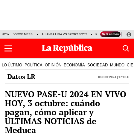
HOY
JORGE MESSI
ALIANZA LIMA VS SPORT BOYS
KENJI FUJIMORI
PRE
LO ÚLTIMO
POLÍTICA
OPINIÓN
ECONOMÍA
SOCIEDAD
MUNDO
CIE
Datos LR
03 Oct 2024 | 17:06 h
NUEVO PASE-U 2024 EN VIVO
HOY, 3 octubre: cuándo
pagan, cómo aplicar y
ÚLTIMAS NOTICIAS de
Meduca