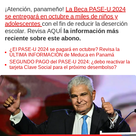
¡Atención, panameño!
La Beca PASE-U 2024
se entregará en octubre a miles de niños y
adolescentes
con el fin de reducir la deserción
escolar. Revisa AQUÍ
la información más
reciente sobre este abono.
¿El PASE-U 2024 se pagará en octubre? Revisa la
ÚLTIMA INFORMACIÓN de Meduca en Panamá
SEGUNDO PAGO del PASE-U 2024: ¿debo reactivar la
tarjeta Clave Social para el próximo desembolso?