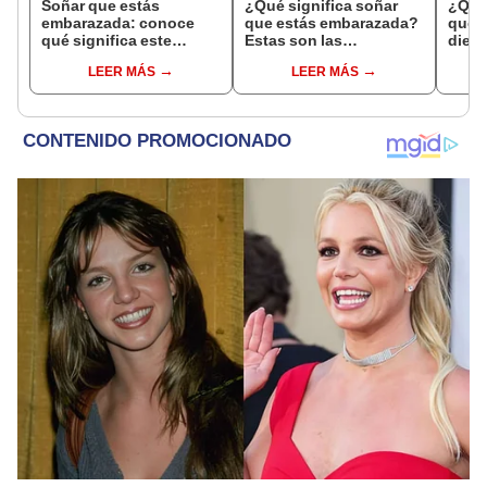
Soñar que estás
¿Qué significa soñar
¿Qué 
embarazada: conoce
que estás embarazada?
que s
qué significa este
Estas son las
dient
interesante sueño
interpretaciones más
pres
LEER MÁS
LEER MÁS
comunes