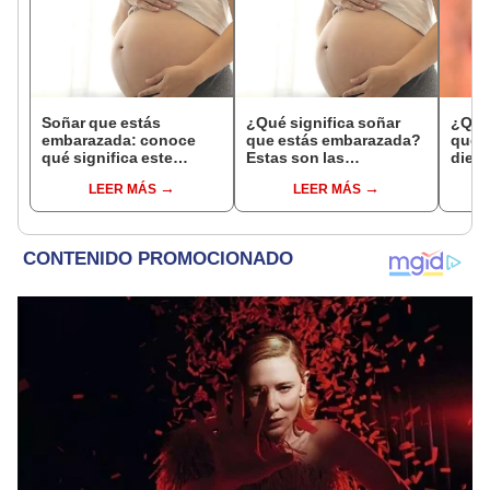
Soñar que estás
¿Qué significa soñar
¿Qué 
embarazada: conoce
que estás embarazada?
que s
qué significa este
Estas son las
dient
interesante sueño
interpretaciones más
pres
LEER MÁS
LEER MÁS
comunes