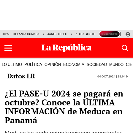
HOY
OLLANTA HUMALA
JANET TELLO
7 DE AGOSTO
TINKA RESULTADOS
LO ÚLTIMO
POLÍTICA
OPINIÓN
ECONOMÍA
SOCIEDAD
MUNDO
CIE
Datos LR
04 Oct 2024 | 18:04 h
¿El PASE-U 2024 se pagará en
octubre? Conoce la ÚLTIMA
INFORMACIÓN de Meduca en
Panamá