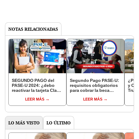
NOTAS RELACIONADAS
SEGUNDO PAGO del
Segundo Pago PASE-U:
¿Por 
PASE-U 2024: ¿debo
requisitos obligatorios
y Cix
reactivar la tarjeta Clave
para cobrar la beca
Truji
Social para el próximo
digital de IFARHU y
resp
LEER MÁS
LEER MÁS
desembolso?
activa la Tarjeta Clave
Social
LO MÁS VISTO
LO ÚLTIMO