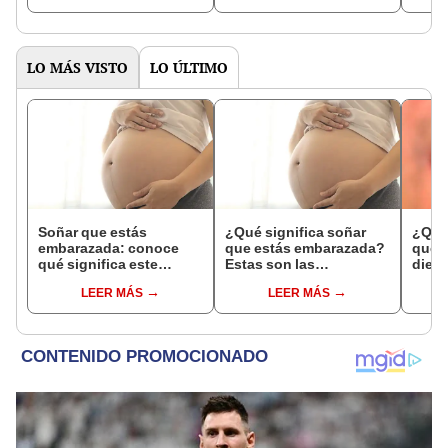
expl
LO MÁS VISTO
LO ÚLTIMO
Soñar que estás
¿Qué significa soñar
¿Qué 
embarazada: conoce
que estás embarazada?
que s
qué significa este
Estas son las
dient
interesante sueño
interpretaciones más
pres
LEER MÁS
LEER MÁS
comunes