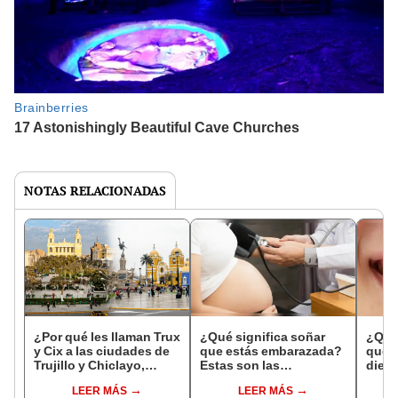
NOTAS RELACIONADAS
¿Por qué les llaman Trux
¿Qué significa soñar
¿Qué 
y Cix a las ciudades de
que estás embarazada?
que s
Trujillo y Chiclayo,
Estas son las
dien
respectivamente?
interpretaciones más
Inter
LEER MÁS
LEER MÁS
comunes
psico