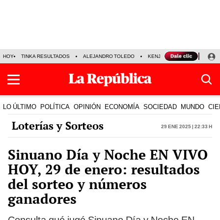
HOY
TINKA RESULTADOS
ALEJANDRO TOLEDO
KENJI FUJIMORI
PRECIO
LO ÚLTIMO
POLÍTICA
OPINIÓN
ECONOMÍA
SOCIEDAD
MUNDO
CIE
Loterías y Sorteos
29 Ene 2025 | 22:33 h
Sinuano Día y Noche EN VIVO
HOY, 29 de enero: resultados
del sorteo y números
ganadores