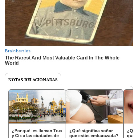
NOTAS RELACIONADAS
¿Por qué les llaman Trux
¿Qué significa soñar
¿Qué 
y Cix a las ciudades de
que estás embarazada?
que s