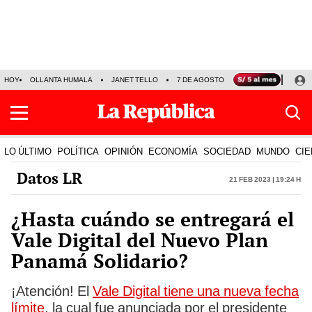
HOY
OLLANTA HUMALA
JANET TELLO
7 DE AGOSTO
TINKA RESULTADOS
LO ÚLTIMO
POLÍTICA
OPINIÓN
ECONOMÍA
SOCIEDAD
MUNDO
CIE
Datos LR
21 Feb 2023 | 19:24 h
¿Hasta cuándo se entregará el
Vale Digital del Nuevo Plan
Panamá Solidario?
¡Atención! El
Vale Digital tiene una nueva fecha
límite
, la cual fue anunciada por el presidente