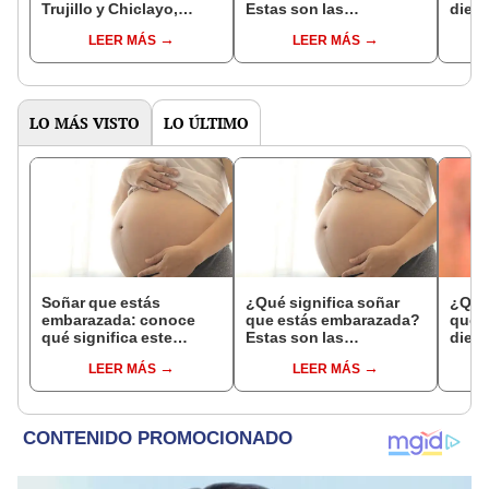
Trujillo y Chiclayo,
Estas son las
dien
respectivamente?
interpretaciones más
Inter
LEER MÁS
LEER MÁS
comunes
psico
expl
LO MÁS VISTO
LO ÚLTIMO
Soñar que estás
¿Qué significa soñar
¿Qué 
embarazada: conoce
que estás embarazada?
que s
qué significa este
Estas son las
dient
interesante sueño
interpretaciones más
pres
LEER MÁS
LEER MÁS
comunes