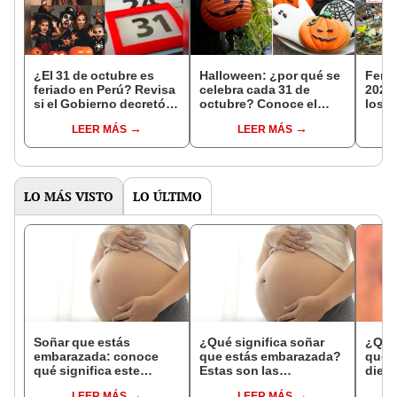
¿El 31 de octubre es
Halloween: ¿por qué se
Feri
feriado en Perú? Revisa
celebra cada 31 de
2024 
si el Gobierno decretó
octubre? Conoce el
los d
día libre por el Día de la
origen e historia de la
labor
LEER MÁS
LEER MÁS
Canción Criolla y
festividad
perua
Halloween
públi
LO MÁS VISTO
LO ÚLTIMO
Soñar que estás
¿Qué significa soñar
¿Qué 
embarazada: conoce
que estás embarazada?
que s
qué significa este
Estas son las
dient
interesante sueño
interpretaciones más
pres
LEER MÁS
LEER MÁS