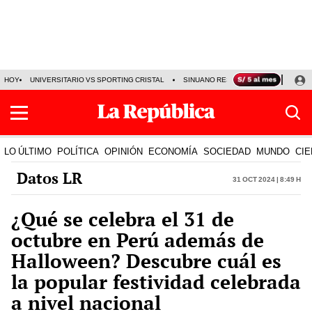
HOY
UNIVERSITARIO VS SPORTING CRISTAL
SINUANO RESULTADOS HOY
CA
LO ÚLTIMO
POLÍTICA
OPINIÓN
ECONOMÍA
SOCIEDAD
MUNDO
CIE
Datos LR
31 Oct 2024 | 8:49 h
¿Qué se celebra el 31 de
octubre en Perú además de
Halloween? Descubre cuál es
la popular festividad celebrada
a nivel nacional