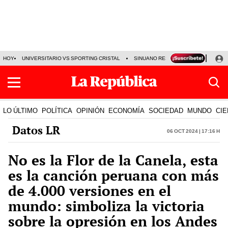
HOY
UNIVERSITARIO VS SPORTING CRISTAL
SINUANO RESULTADOS HOY
CA
LO ÚLTIMO
POLÍTICA
OPINIÓN
ECONOMÍA
SOCIEDAD
MUNDO
CIE
Datos LR
06 Oct 2024 | 17:16 h
No es la Flor de la Canela, esta
es la canción peruana con más
de 4.000 versiones en el
mundo: simboliza la victoria
sobre la opresión en los Andes