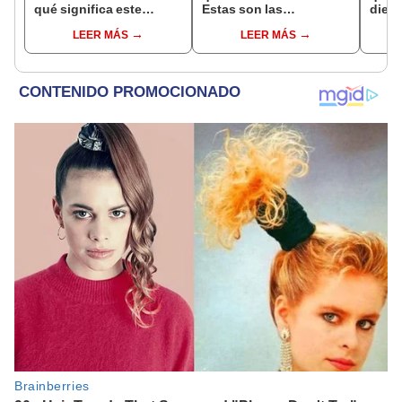
qué significa este
Estas son las
dient
interesante sueño
interpretaciones más
pres
LEER MÁS
LEER MÁS
comunes