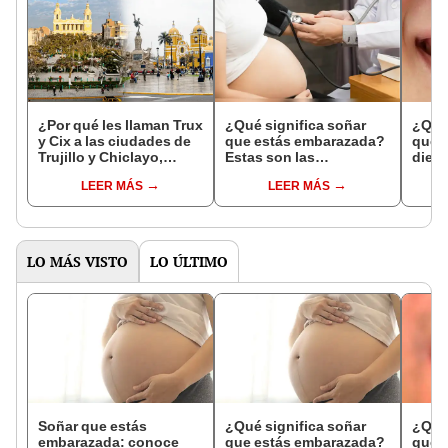
¿Por qué les llaman Trux
¿Qué significa soñar
¿Qué 
y Cix a las ciudades de
que estás embarazada?
que s
Trujillo y Chiclayo,
Estas son las
dien
respectivamente?
interpretaciones más
Inter
LEER MÁS
LEER MÁS
comunes
psico
expl
LO MÁS VISTO
LO ÚLTIMO
Soñar que estás
¿Qué significa soñar
¿Qué 
embarazada: conoce
que estás embarazada?
que s