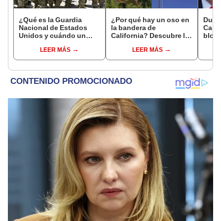
¿Qué es la Guardia
¿Por qué hay un oso en
Duro
Nacional de Estados
la bandera de
Calif
Unidos y cuándo un
California? Descubre la
bloqu
presidente puede
historia tras sus
ambie
LEER MÁS
LEER MÁS
desplegarla?
símbolos cuando
prohí
pertenecía a México y
gasol
no a EEUU