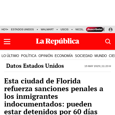
HOY
ESTADOS UNIDOS
WALMART
USCIS
NICOLÁS MADURO
P-8 PO
LO ÚLTIMO
POLÍTICA
OPINIÓN
ECONOMÍA
SOCIEDAD
MUNDO
CIE
Datos Estados Unidos
15 May 2025 | 11:23 h
Esta ciudad de Florida
refuerza sanciones penales a
los inmigrantes
indocumentados: pueden
estar detenidos por 60 días