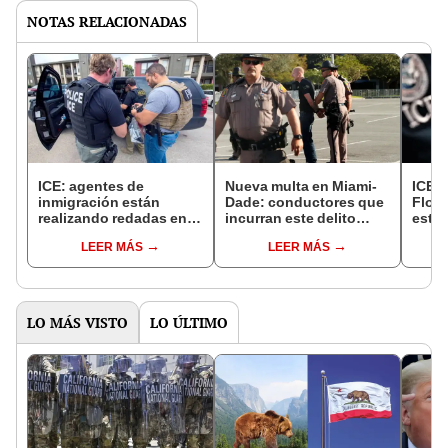
NOTAS RELACIONADAS
ICE: agentes de
Nueva multa en Miami-
ICE: 
inmigración están
Dade: conductores que
Flori
realizando redadas en
incurran este delito
esto
estas zonas de Florida
serán sancionados por
mano
LEER MÁS
LEER MÁS
para arrestar y deportar
el FLHSMV en 2025
dete
inmigrantes de EEUU
LO MÁS VISTO
LO ÚLTIMO