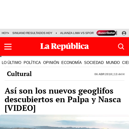
HOY
SINUANO RESULTADOS HOY
ALIANZA LIMA VS SPORT BOYS
JORGE MES
LO ÚLTIMO
POLÍTICA
OPINIÓN
ECONOMÍA
SOCIEDAD
MUNDO
CIE
Cultural
06 Abr 2018 | 13:44 h
Así son los nuevos geoglifos
descubiertos en Palpa y Nasca
[VIDEO]