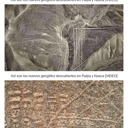
Así son los nuevos geoglifos descubiertos en Palpa y Nasca [VIDEO]