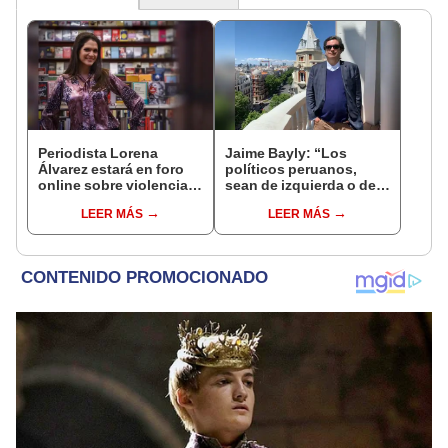
Periodista Lorena
Jaime Bayly: “Los
Álvarez estará en foro
políticos peruanos,
online sobre violencia
sean de izquierda o de
de género
derecha, siempre
LEER MÁS
LEER MÁS
encuentran la manera
de decepcionarte”