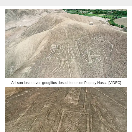
Así son los nuevos geoglifos descubiertos en Palpa y Nasca [VIDEO]