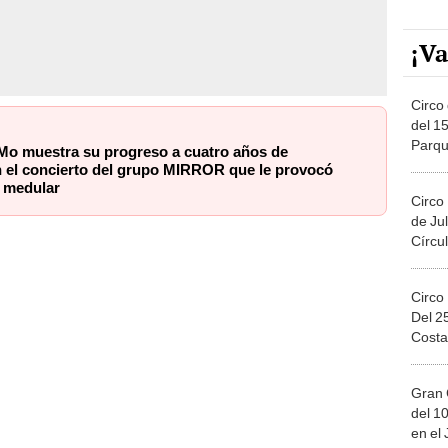
¡Va
Circo 
del 15
Parqu
 Mo muestra su progreso a cuatro años de
Migue
n el concierto del grupo MIRROR que le provocó
n medular
Circo
de Jul
Círcul
Circo
Del 2
Costa
Gran 
del 10
en el