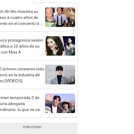
rín Ah Mo muestra su
eso a cuatro años de
1
ente en el concierto del
o MIRROR que le
có grave lesión medular
uzy protagoniza sesión
ráfica a 10 años de su
2
 con Miss A
0 actores coreanos más
ivos en la industria de
3
as [VIDEOS]
rman temporada 2 de
 una abogada
4
ordinaria: lo que se sabe
sperado K-drama