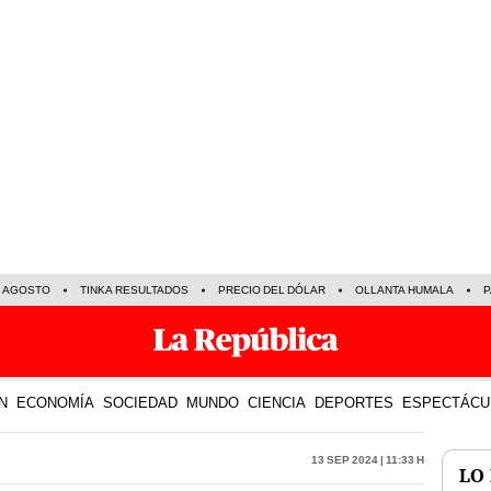
E AGOSTO
TINKA RESULTADOS
PRECIO DEL DÓLAR
OLLANTA HUMALA
P
N
ECONOMÍA
SOCIEDAD
MUNDO
CIENCIA
DEPORTES
ESPECTÁCU
13 Sep 2024 | 11:33 h
LO