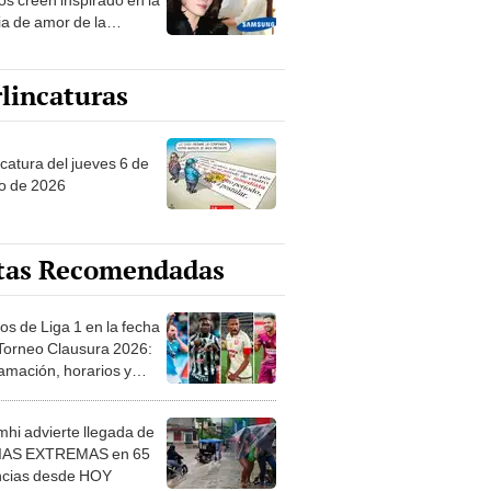
ia de amor de la
era de Samsung
lincaturas
ncatura del jueves 6 de
o de 2026
tas Recomendadas
os de Liga 1 en la fecha
 Torneo Clausura 2026:
amación, horarios y
 ver
hi advierte llegada de
IAS EXTREMAS en 65
ncias desde HOY