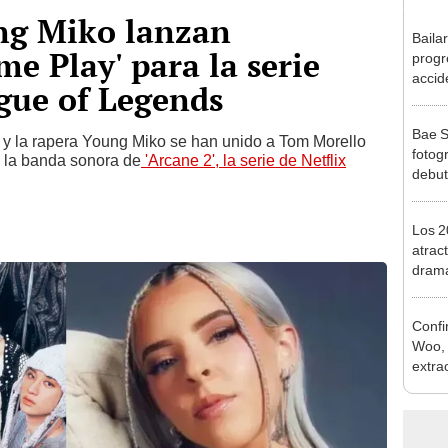
ung Miko lanzan
Baila
e Play' para la serie
progr
accid
ague of Legends
grup
provo
Bae S
 y la rapera Young Miko se han unido a Tom Morello
fotog
 la banda sonora de
'Arcane 2', la serie de Netflix
debut
Los 2
atract
dram
Confi
Woo,
extra
del e