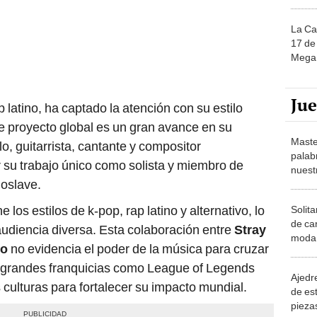
La Ca
17 de 
Mega 
Ju
p latino, ha captado la atención con su estilo
te proyecto global es un gran avance en su
Maste
lo, guitarrista, cantante y compositor
palab
 su trabajo único como solista y miembro de
nuest
oslave.
los estilos de k-pop, rap latino y alternativo, lo
Solita
de ca
udiencia diversa. Esta colaboración entre
Stray
moda.
lo
no evidencia el poder de la música para cruzar
demue
s grandes franquicias como League of Legends
Ajedre
 culturas para fortalecer su impacto mundial.
de es
piezas