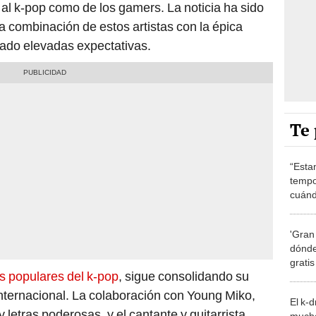
 al k-pop como de los gamers. La noticia ha sido
a combinación de estos artistas con la épica
rado elevadas expectativas.
Te 
“Esta
tempo
cuánd
de la
'Gran
dónde
grati
s populares del k-pop
, sigue consolidando su
nternacional. La colaboración con Young Miko,
El k-
 letras poderosas, y el cantante y guitarrista
mucho