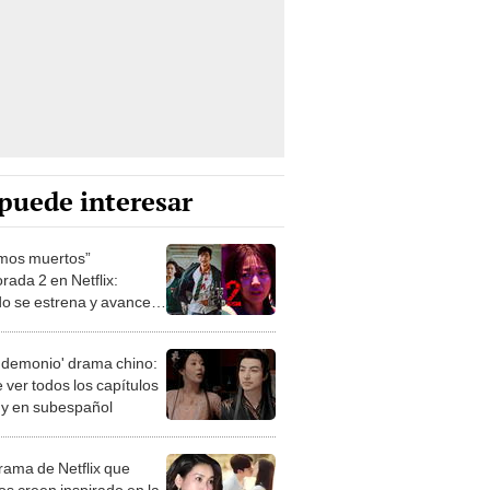
puede interesar
mos muertos”
rada 2 en Netflix:
o se estrena y avances
 temporada
 demonio' drama chino:
 ver todos los capítulos
s y en subespañol
drama de Netflix que
s creen inspirado en la