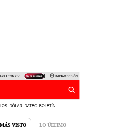
APA LEÓN XIV
NALDY SALDAÑA
INICIAR SESIÓN
LA BELLA LUZ
MAGALY MEDINA
HORÓS
LOS
DÓLAR
DATEC
BOLETÍN
 MÁS VISTO
LO ÚLTIMO