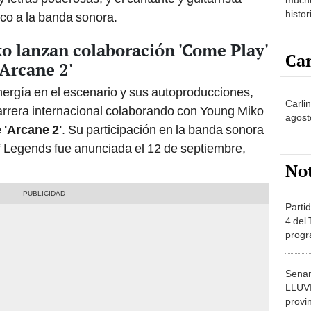
histor
co a la banda sonora.
hered
o lanzan colaboración 'Come Play'
Car
Arcane 2'
nergía en el escenario y sus autoproducciones,
Carli
rrera internacional colaborando con Young Miko
agost
 'Arcane 2'
. Su participación en la banda sonora
f Legends fue anunciada el 12 de septiembre,
No
Partid
4 del
progr
dónde
Senam
LLUV
provi