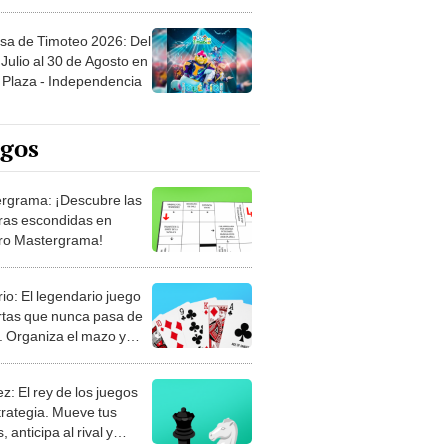
sa de Timoteo 2026: Del
Julio al 30 de Agosto en
Plaza - Independencia
egos
rgrama: ¡Descubre las
ras escondidas en
ro Mastergrama!
rio: El legendario juego
rtas que nunca pasa de
 Organiza el mazo y
stra tu habilidad.
z: El rey de los juegos
trategia. Mueve tus
, anticipa al rival y