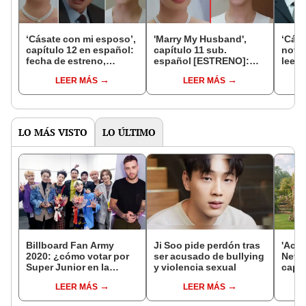
‘Cásate con mi esposo’,
'Marry My Husband',
‘Cása
capítulo 12 en español:
capítulo 11 sub.
novel
fecha de estreno,
español [ESTRENO]:
leer 
horarios y dónde ver el
¿cuándo, a qué hora y
Sung
LEER MÁS
LEER MÁS
k-drama
dónde verlo?
el k-
LO MÁS VISTO
LO ÚLTIMO
Billboard Fan Army
Ji Soo pide perdón tras
'Acar
2020: ¿cómo votar por
ser acusado de bullying
Netfl
Super Junior en la
y violencia sexual
capít
semifinal contra Liam
saber
LEER MÁS
LEER MÁS
Payne?
core