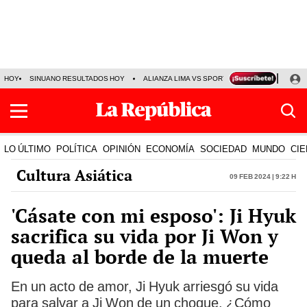
HOY
SINUANO RESULTADOS HOY
ALIANZA LIMA VS SPORT BOYS
JORGE MES
LO ÚLTIMO
POLÍTICA
OPINIÓN
ECONOMÍA
SOCIEDAD
MUNDO
CIE
Cultura Asiática
09 Feb 2024 | 9:22 h
'Cásate con mi esposo': Ji Hyuk
sacrifica su vida por Ji Won y
queda al borde de la muerte
En un acto de amor, Ji Hyuk arriesgó su vida
para salvar a Ji Won de un choque. ¿Cómo