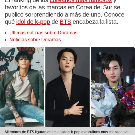
El ranking de los
coreanos más famosos
y
favoritos de las marcas en Corea del Sur se
publicó sorprendiendo a más de uno. Conoce
qué
idol de k-pop
de
BTS
encabeza la lista.
Últimas noticias sobre Doramas
Noticias sobre Doramas
Miembros de BTS figuran entre los idols k-pop masculinos más cotizados en