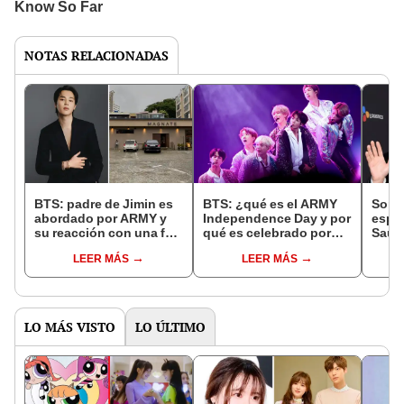
NOTAS RELACIONADAS
BTS: padre de Jimin es
BTS: ¿qué es el ARMY
Song
abordado por ARMY y
Independence Day y por
espo
su reacción con una fan
qué es celebrado por
Saund
de Brasil se vuelve viral
fans del grupo k-pop?
boda 
LEER MÁS
LEER MÁS
actor
LO MÁS VISTO
LO ÚLTIMO