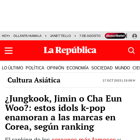
HOY
OLLANTA HUMALA
JANET TELLO
7 DE AGOSTO
TINKA RESULTADOS
LO ÚLTIMO
POLÍTICA
OPINIÓN
ECONOMÍA
SOCIEDAD
MUNDO
CIE
Cultura Asiática
17 Oct 2023 | 19:08 h
¿Jungkook, Jimin o Cha Eun
Woo?: estos idols k-pop
enamoran a las marcas en
Corea, según ranking