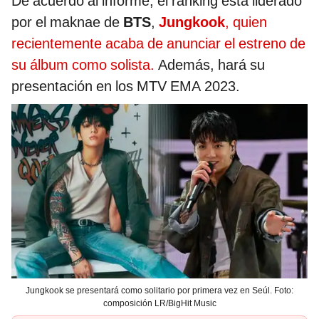
De acuerdo al informe, el ranking está liderado
por el maknae de
BTS
,
Jungkook
, quien
recientemente acaba de anunciar el estreno de
su álbum como solista.
Además, hará su
presentación en los MTV EMA 2023.
Jungkook se presentará como solitario por primera vez en Seúl. Foto:
composición LR/BigHit Music