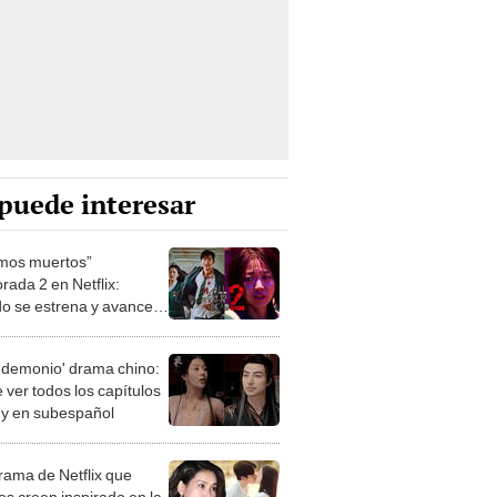
puede interesar
mos muertos”
rada 2 en Netflix:
o se estrena y avances
 temporada
 demonio' drama chino:
 ver todos los capítulos
s y en subespañol
drama de Netflix que
s creen inspirado en la