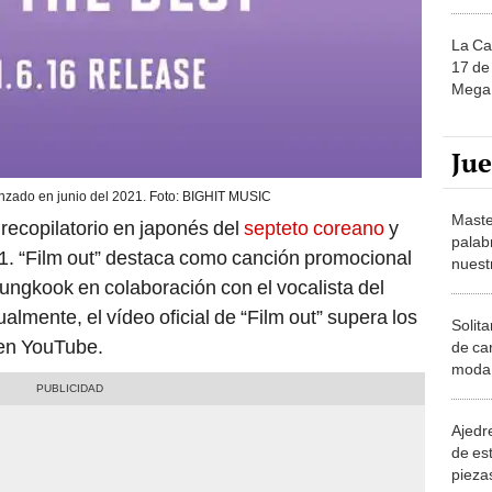
La Ca
17 de 
Mega 
Ju
zado en junio del 2021. Foto: BIGHIT MUSIC
Maste
 recopilatorio en japonés del
septeto coreano
y
palab
21. “Film out” destaca como canción promocional
nuest
 Jungkook en colaboración con el vocalista del
lmente, el vídeo oficial de “Film out” supera los
Solita
 en YouTube.
de ca
moda.
demue
Ajedre
de es
piezas