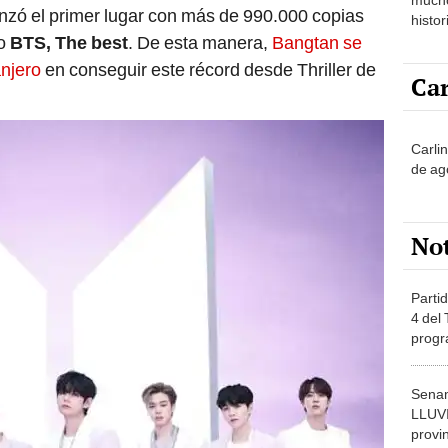
nzó el primer lugar con más de 990.000 copias
histor
hered
io
BTS, The best
. De esta manera,
Bangtan se
anjero
en conseguir este récord desde Thriller de
Car
Carli
de ag
No
Partid
4 del
progr
dónde
Senam
LLUV
provi