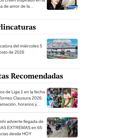
ia de amor de la
era de Samsung
lincaturas
ncatura del miércoles 5
osto de 2026
tas Recomendadas
os de Liga 1 en la fecha
 Torneo Clausura 2026:
amación, horarios y
 ver
hi advierte llegada de
IAS EXTREMAS en 65
ncias desde HOY