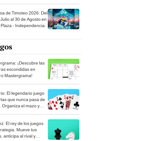
sa de Timoteo 2026: Del
Julio al 30 de Agosto en
Plaza - Independencia
egos
rgrama: ¡Descubre las
ras escondidas en
ro Mastergrama!
rio: El legendario juego
rtas que nunca pasa de
 Organiza el mazo y
stra tu habilidad.
z: El rey de los juegos
trategia. Mueve tus
, anticipa al rival y