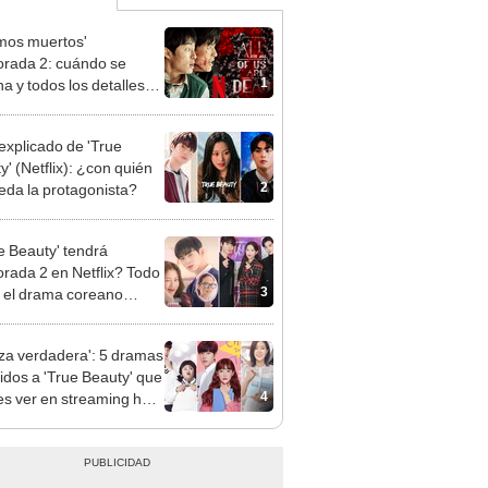
mos muertos'
rada 2: cuándo se
1
na y todos los detalles
 nueva entrega
 explicado de 'True
y' (Netflix): ¿con quién
2
eda la protagonista?
e Beauty' tendrá
rada 2 en Netflix? Todo
3
 el drama coreano
gonizado por Cha Eun
eza verdadera': 5 dramas
idos a 'True Beauty' que
4
s ver en streaming hoy
o