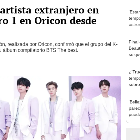
artista extranjero en
'Esta
ro 1 en Oricon desde
tempo
estre
de la
Final
ón, realizada por Oricon, confirmó que el grupo del K-
Beaut
u álbum compilatorio BTS The best.
se qu
¿'Tru
tempo
sobre
prota
Woo.
'Bell
parec
puede
mism