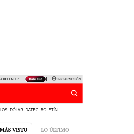
LA BELLA LUZ
MAGALY MEDINA
INICIAR SESIÓN
SINUANO RESULTADOS HOY
JANET TELLO
LOS
DÓLAR
DATEC
BOLETÍN
 MÁS VISTO
LO ÚLTIMO