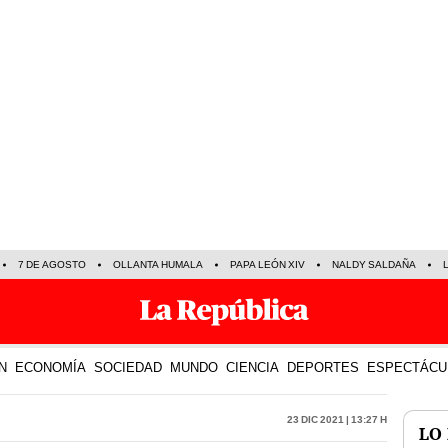
7 DE AGOSTO
OLLANTA HUMALA
PAPA LEÓN XIV
NALDY SALDAÑA
N
ECONOMÍA
SOCIEDAD
MUNDO
CIENCIA
DEPORTES
ESPECTÁCU
23 Dic 2021 | 13:27 h
LO