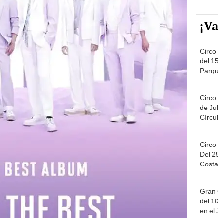
¡Va
Circo 
del 15
Parqu
Migue
Circo
de Jul
Círcul
Circo
Del 2
Costa
Gran 
del 10
en el