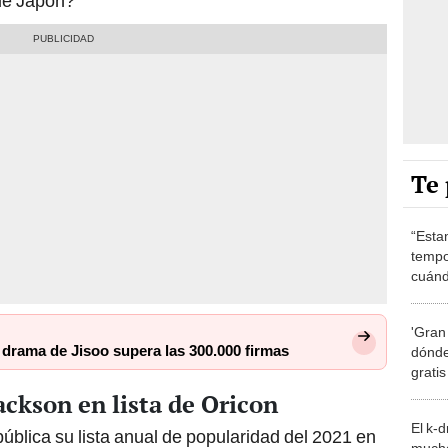
de Japón?
Te 
“Esta
tempo
cuánd
de la
'Gran
 drama de Jisoo supera las 300.000 firmas
dónde
grati
ackson en lista de Oricon
El k-
pública su lista anual de popularidad del 2021 en
mucho