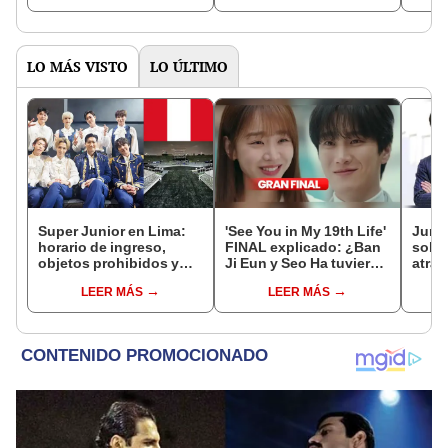
LO MÁS VISTO
LO ÚLTIMO
Super Junior en Lima:
'See You in My 19th Life'
Jung
horario de ingreso,
FINAL explicado: ¿Ban
sobre
objetos prohibidos y
Ji Eun y Seo Ha tuvieron
atrac
más datos de su
su final feliz?
Ho
LEER MÁS
LEER MÁS
concierto