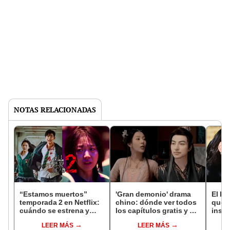
NOTAS RELACIONADAS
“Estamos muertos”
'Gran demonio' drama
El k-
temporada 2 en Netflix:
chino: dónde ver todos
que 
cuándo se estrena y
los capítulos gratis y en
inspi
avances de la
subespañol
de am
LEER MÁS
LEER MÁS
temporada
de S