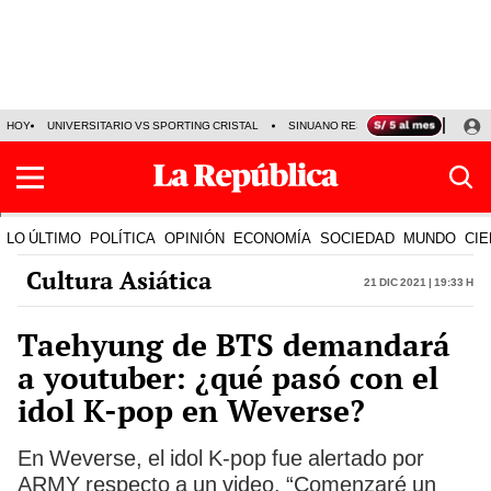
HOY
UNIVERSITARIO VS SPORTING CRISTAL
SINUANO RESULTADOS HOY
CA
LO ÚLTIMO
POLÍTICA
OPINIÓN
ECONOMÍA
SOCIEDAD
MUNDO
CIE
Cultura Asiática
21 Dic 2021 | 19:33 h
Taehyung de BTS demandará
a youtuber: ¿qué pasó con el
idol K-pop en Weverse?
En Weverse, el idol K-pop fue alertado por
ARMY respecto a un video. “Comenzaré un