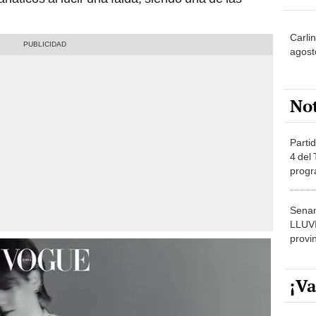
Carlin
agost
No
Partid
4 del
progr
dónde
Senam
LLUV
provi
¡Va