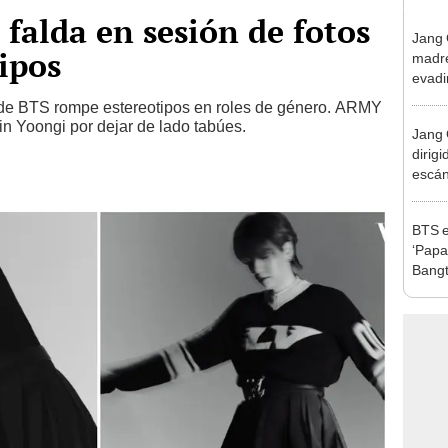
 falda en sesión de fotos
Jang 
ipos
madre
evadi
 de BTS rompe estereotipos en roles de género. ARMY
Min Yoongi por dejar de lado tabúes.
Jang 
dirig
escán
impu
BTS e
‘Papa
Bangt
ARM