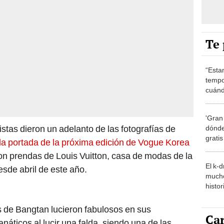
Te 
“Esta
tempo
cuánd
de la
'Gran
istas dieron un adelanto de las fotografías de
dónde
grati
la portada de la próxima edición de Vogue Korea
ron prendas de Louis Vuitton, casa de modas de la
El k-
sde abril de este año.
mucho
histor
hered
s de Bangtan lucieron fabulosos en sus
Car
anáticos al lucir una falda, siendo una de las