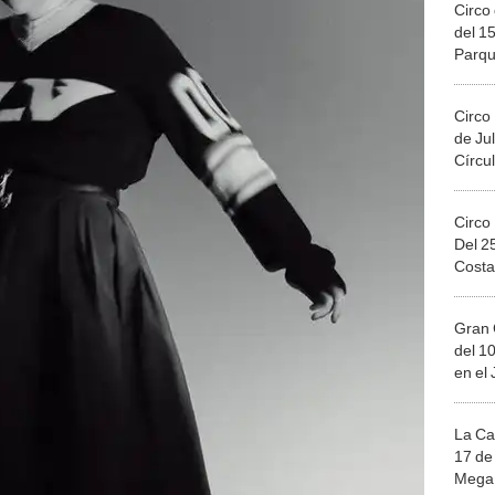
Circo 
del 15
Parqu
Migue
Circo
de Jul
Círcul
Circo
Del 2
Costa
Gran 
del 10
en el
La Ca
17 de 
Mega 