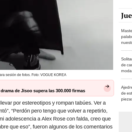
Ju
Maste
palab
nuest
Solita
de ca
moda.
para sesión de fotos. Foto: VOGUE KOREA
demue
Ajedre
 drama de Jisoo supera las 300.000 firmas
de es
piezas
llevar por estereotipos y rompan tabúes. Ver a
consi
tó”, “Perdón pero tengo que volver a repetirlo,
mi adolescencia a Alex Rose con falda, creo que
re que eso”, fueron algunos de los comentarios