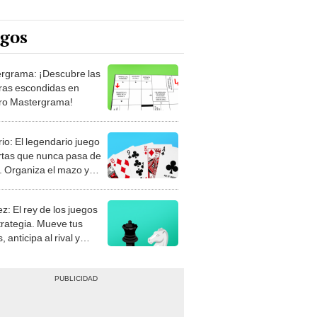
egos
rgrama: ¡Descubre las
ras escondidas en
ro Mastergrama!
rio: El legendario juego
rtas que nunca pasa de
 Organiza el mazo y
stra tu habilidad.
z: El rey de los juegos
trategia. Mueve tus
, anticipa al rival y
gue el jaque mate.