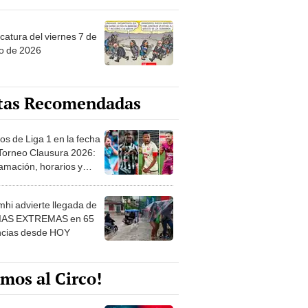
catura del viernes 7 de
o de 2026
tas Recomendadas
os de Liga 1 en la fecha
 Torneo Clausura 2026:
amación, horarios y
 ver
hi advierte llegada de
IAS EXTREMAS en 65
ncias desde HOY
mos al Circo!