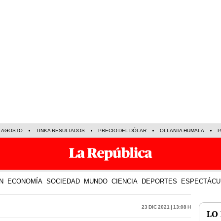
E AGOSTO
TINKA RESULTADOS
PRECIO DEL DÓLAR
OLLANTA HUMALA
P
N
ECONOMÍA
SOCIEDAD
MUNDO
CIENCIA
DEPORTES
ESPECTÁCU
23 Dic 2021 | 13:08 h
LO