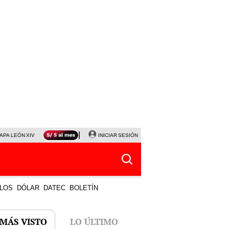
APA LEÓN XIV
NALDY SALDAÑA
INICIAR SESIÓN
LA BELLA LUZ
MAGALY MEDINA
HORÓS
LOS
DÓLAR
DATEC
BOLETÍN
 MÁS VISTO
LO ÚLTIMO