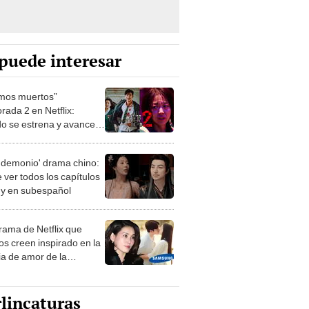
puede interesar
mos muertos”
rada 2 en Netflix:
o se estrena y avances
 temporada
 demonio' drama chino:
 ver todos los capítulos
s y en subespañol
drama de Netflix que
s creen inspirado en la
ia de amor de la
era de Samsung
lincaturas