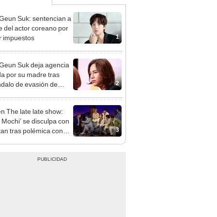
Geun Suk: sentencian a
 del actor coreano por
1
r impuestos
Geun Suk deja agencia
ida por su madre tras
2
dalo de evasión de
estos
n The late late show:
 Mochi’ se disculpa con
3
an tras polémica con
Y