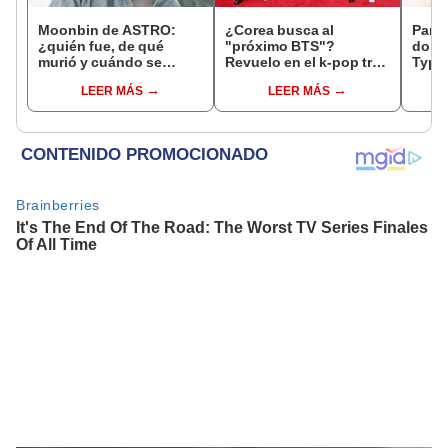
Moonbin de ASTRO:
¿Corea busca al
Park 
¿quién fue, de qué
"próximo BTS"?
dora
murió y cuándo se
Revuelo en el k-pop tras
Typew
realizó el funeral del idol
declaraciones de primer
31 a
LEER MÁS
LEER MÁS
k-pop?
viceministro coreano