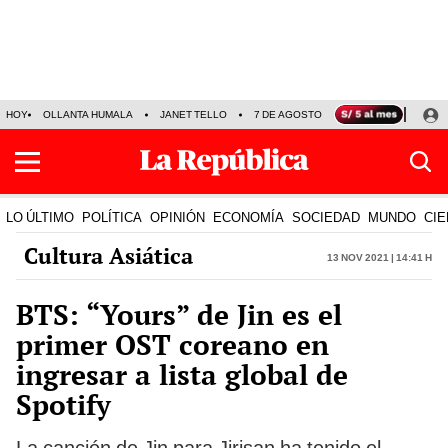
HOY
OLLANTA HUMALA
JANET TELLO
7 DE AGOSTO
TINKA RESULTADOS
LO ÚLTIMO
POLÍTICA
OPINIÓN
ECONOMÍA
SOCIEDAD
MUNDO
CIE
Cultura Asiática
13 Nov 2021 | 14:41 h
BTS: “Yours” de Jin es el
primer OST coreano en
ingresar a lista global de
Spotify