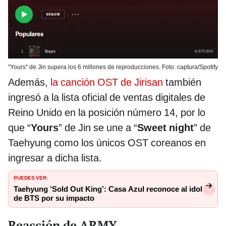
"Yours" de Jin supera los 6 millones de reproducciones. Foto: captura/Spotify
Además,
la canción OST de Jirisan
también
ingresó a la lista oficial de ventas digitales de
Reino Unido en la posición número 14, por lo
que “
Yours
” de Jin se une a “
Sweet night
” de
Taehyung como los únicos OST coreanos en
ingresar a dicha lista.
PUEDES VER:
Taehyung ‘Sold Out King’: Casa Azul reconoce al idol
de BTS por su impacto
Reacción de ARMY