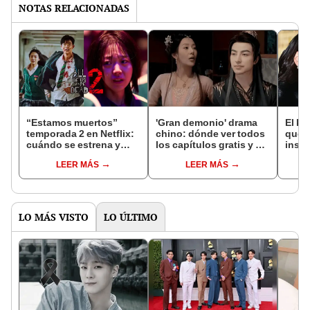
NOTAS RELACIONADAS
“Estamos muertos”
'Gran demonio' drama
El k-
temporada 2 en Netflix:
chino: dónde ver todos
que 
cuándo se estrena y
los capítulos gratis y en
inspi
avances de la
subespañol
de am
LEER MÁS
LEER MÁS
temporada
de S
LO MÁS VISTO
LO ÚLTIMO