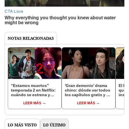
NOTAS RELACIONADAS
“Estamos muertos”
'Gran demonio' drama
El k-
temporada 2 en Netflix:
chino: dónde ver todos
que 
cuándo se estrena y
los capítulos gratis y en
inspi
avances de la
subespañol
de am
LEER MÁS
LEER MÁS
temporada
de S
LO MÁS VISTO
LO ÚLTIMO