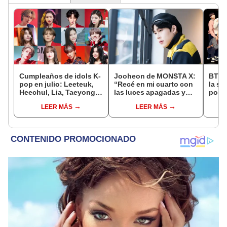
Cumpleaños de idols K-
Jooheon de MONSTA X:
BTS:
pop en julio: Leeteuk,
“Recé en mi cuarto con
la sa
Heechul, Lia, Taeyong,
las luces apagadas y
por i
Wonwoo y más
lloré”
grup
LEER MÁS
LEER MÁS