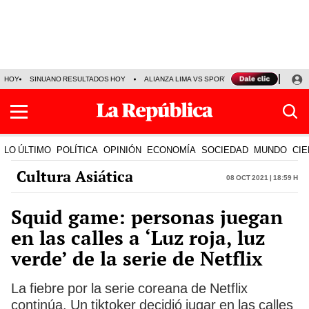
HOY
SINUANO RESULTADOS HOY
ALIANZA LIMA VS SPORT BOYS
JORGE MES
LO ÚLTIMO
POLÍTICA
OPINIÓN
ECONOMÍA
SOCIEDAD
MUNDO
CIE
Cultura Asiática
08 Oct 2021 | 18:59 h
Squid game: personas juegan
en las calles a ‘Luz roja, luz
verde’ de la serie de Netflix
La fiebre por la serie coreana de Netflix
continúa. Un tiktoker decidió jugar en las calles