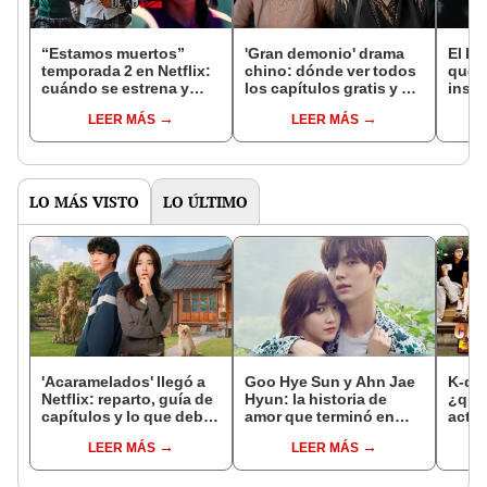
“Estamos muertos”
'Gran demonio' drama
El k-
temporada 2 en Netflix:
chino: dónde ver todos
que 
cuándo se estrena y
los capítulos gratis y en
inspi
avances de la
subespañol
de am
LEER MÁS
LEER MÁS
temporada
de S
LO MÁS VISTO
LO ÚLTIMO
'Acaramelados' llegó a
Goo Hye Sun y Ahn Jae
K-dra
Netflix: reparto, guía de
Hyun: la historia de
¿qué
capítulos y lo que debes
amor que terminó en
actor
saber de la nueva serie
escándalo
del c
LEER MÁS
LEER MÁS
coreana