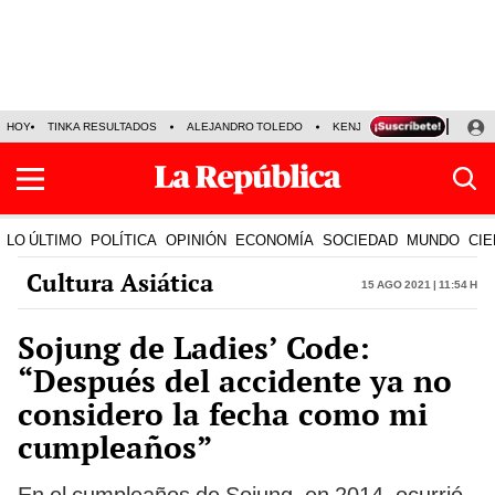
HOY
TINKA RESULTADOS
ALEJANDRO TOLEDO
KENJI FUJIMORI
PRECIO
LO ÚLTIMO
POLÍTICA
OPINIÓN
ECONOMÍA
SOCIEDAD
MUNDO
CIE
Cultura Asiática
15 Ago 2021 | 11:54 h
Sojung de Ladies’ Code:
“Después del accidente ya no
considero la fecha como mi
cumpleaños”