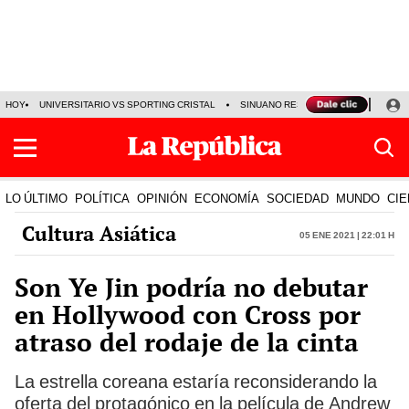
HOY
UNIVERSITARIO VS SPORTING CRISTAL
SINUANO RESULTADOS HOY
CA
LO ÚLTIMO
POLÍTICA
OPINIÓN
ECONOMÍA
SOCIEDAD
MUNDO
CIE
Cultura Asiática
05 Ene 2021 | 22:01 h
Son Ye Jin podría no debutar
en Hollywood con Cross por
atraso del rodaje de la cinta
La estrella coreana estaría reconsiderando la
oferta del protagónico en la película de Andrew