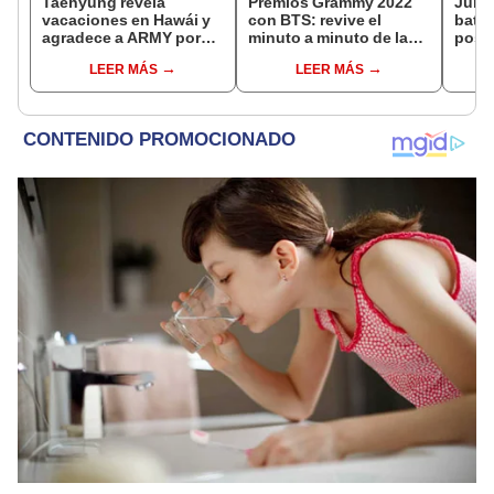
Taehyung revela
Premios Grammy 2022
Jung
vacaciones en Hawái y
con BTS: revive el
bater
agradece a ARMY por
minuto a minuto de la
posar
guardar el secreto
premiación
nuev
LEER MÁS
LEER MÁS
ARM