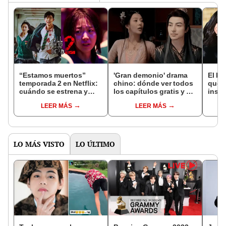
“Estamos muertos”
'Gran demonio' drama
El k-
temporada 2 en Netflix:
chino: dónde ver todos
que 
cuándo se estrena y
los capítulos gratis y en
inspi
avances de la
subespañol
de am
LEER MÁS
LEER MÁS
temporada
de S
LO MÁS VISTO
LO ÚLTIMO