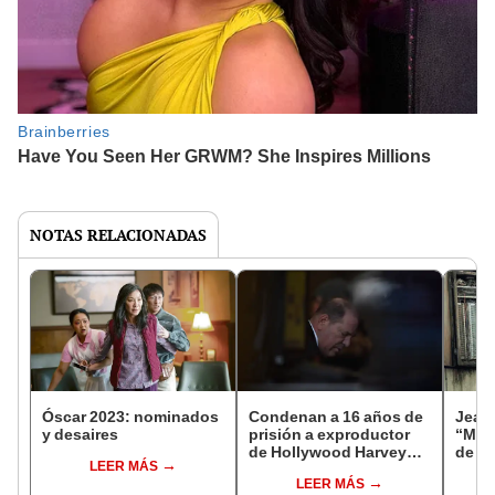
NOTAS RELACIONADAS
Óscar 2023: nominados
Condenan a 16 años de
Jean-
y desaires
prisión a exproductor
“Me 
de Hollywood Harvey
de la
LEER MÁS
Weinstein por cometer
LEER MÁS
violación y abuso