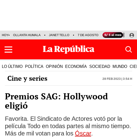
HOY
OLLANTA HUMALA
JANET TELLO
7 DE AGOSTO
TINKA RESULTADOS
LO ÚLTIMO
POLÍTICA
OPINIÓN
ECONOMÍA
SOCIEDAD
MUNDO
CIE
Cine y series
28 Feb 2023 | 3:54 h
Premios SAG: Hollywood
eligió
Favorita. El Sindicato de Actores votó por la
película Todo en todas partes al mismo tiempo.
Más de mil votan para los
Óscar
.