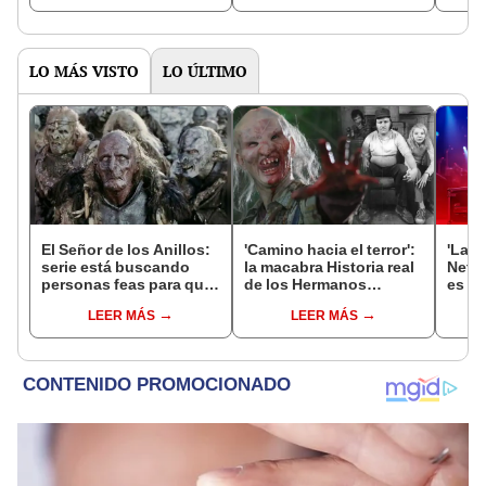
sexual
LO MÁS VISTO
LO ÚLTIMO
El Señor de los Anillos:
'Camino hacia el terror':
'La m
serie está buscando
la macabra Historia real
Netfl
personas feas para que
de los Hermanos
es qu
hagan de orcos
Hilliker, inspiración de la
colo
LEER MÁS
LEER MÁS
saga
prot
Vale