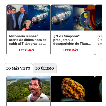
Millonario rechazó
¿"Los Simpson"
Subma
oferta de última hora de
predijeron la
últim
subir al Titán gracias a
desaparición de Titán
empi
su hijo: "No iba a
hace 17 años? Así es el
de la
LEER MÁS
LEER MÁS
sobrevivir"
episodio viral de TikTok
sumer
LO MÁS VISTO
LO ÚLTIMO