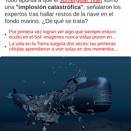
Todo apunta a que el
sumergible Titán
sufrió
una
"implosión catastrófica"
, señalaron los
expertos tras hallar restos de la nave en el
fondo marino. ¿De qué se trata?
Por primera vez logran ver algo que siempre estuvo
oculto en el Sol: imágenes nunca vistas ponen en
aprietos a científicos
La vida en la Tierra surgiría dos veces: las primeras
células aprendieron a vivir solas en dos momentos
distintos