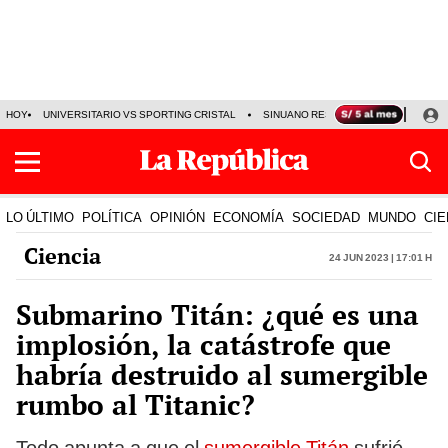
HOY
UNIVERSITARIO VS SPORTING CRISTAL
SINUANO RESULTADOS HOY
CA
LO ÚLTIMO
POLÍTICA
OPINIÓN
ECONOMÍA
SOCIEDAD
MUNDO
CIE
Ciencia
24 Jun 2023 | 17:01 h
Submarino Titán: ¿qué es una
implosión, la catástrofe que
habría destruido al sumergible
rumbo al Titanic?