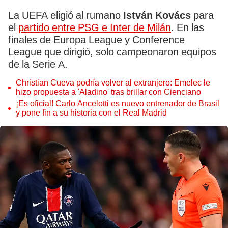
La UEFA eligió al rumano
István Kovács
para
el
partido entre PSG e Inter de Milán
. En las
finales de Europa League y Conference
League que dirigió, solo campeonaron equipos
de la Serie A.
Christian Cueva podría volver al extranjero: Emelec le
hizo propuesta a 'Aladino' tras brillar con Cienciano
¡Es oficial! Carlo Ancelotti es nuevo entrenador de Brasil
y pone fin a su historia con el Real Madrid