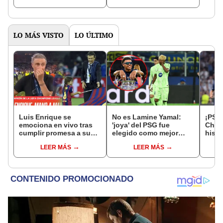
Cienciano
LO MÁS VISTO
LO ÚLTIMO
Luis Enrique se
No es Lamine Yamal:
¡PSG 
emociona en vivo tras
'joya' del PSG fue
Cham
cumplir promesa a su
elegido como mejor
histo
hija fallecida en la
jugador joven de la
Inter
LEER MÁS
LEER MÁS
Champions: "Estaría
Champions League y
corriendo aquí"
vale 60 millones de
euros