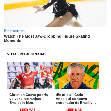
NOTAS RELACIONADAS
Christian Cueva podría
¡Es oficial! Carlo
volver al extranjero:
Ancelotti es nuevo
Emelec le hizo
entrenador de Brasil y
propuesta a 'Aladino'
pone fin a su historia
LEER MÁS
LEER MÁS
tras brillar con
con el Real Madrid