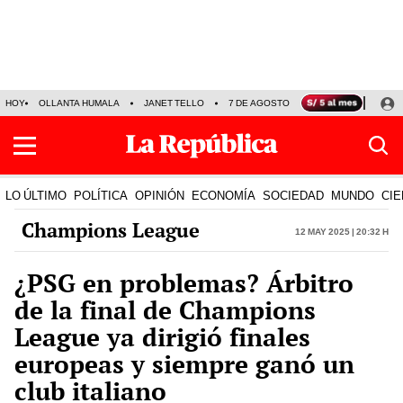
HOY
OLLANTA HUMALA
JANET TELLO
7 DE AGOSTO
TINKA RESULTADOS
LO ÚLTIMO
POLÍTICA
OPINIÓN
ECONOMÍA
SOCIEDAD
MUNDO
CIE
Champions League
12 May 2025 | 20:32 h
¿PSG en problemas? Árbitro
de la final de Champions
League ya dirigió finales
europeas y siempre ganó un
club italiano