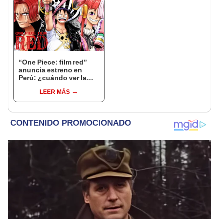
“One Piece: film red”
anuncia estreno en
Perú: ¿cuándo ver la
película del famoso
LEER MÁS
anime?