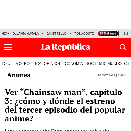
HOY
OLLANTA HUMALA
JANET TELLO
7 DE AGOSTO
TINKA RESULTADOS
LO ÚLTIMO
POLÍTICA
OPINIÓN
ECONOMÍA
SOCIEDAD
MUNDO
CIE
Animes
26 Oct 2022 | 9:48 h
Ver “Chainsaw man”, capítulo
3: ¿cómo y dónde el estreno
del tercer episodio del popular
anime?