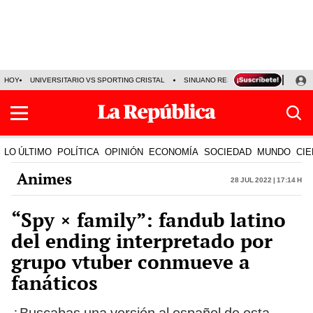
HOY
UNIVERSITARIO VS SPORTING CRISTAL
SINUANO RESULTADOS HOY
CA
LO ÚLTIMO
POLÍTICA
OPINIÓN
ECONOMÍA
SOCIEDAD
MUNDO
CIE
Animes
28 Jul 2022 | 17:14 h
“Spy × family”: fandub latino
del ending interpretado por
grupo vtuber conmueve a
fanáticos