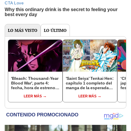
LO MÁS VISTO
LO ÚLTIMO
'Bleach: Thousand-Year
'Saint Seiya' Tenkai Hen:
‘Chao
Blood War', parte 4:
capítulo 1 completo del
japo
fecha, hora de estreno,
manga de la esperada
festi
canal y todo sobre el
'Saga del cielo'
inter
LEER MÁS
LEER MÁS
final del anime
los c