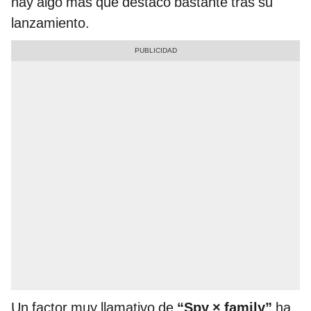
hay algo más que destacó bastante tras su
lanzamiento.
Un factor muy llamativo de
“Spy × family”
ha