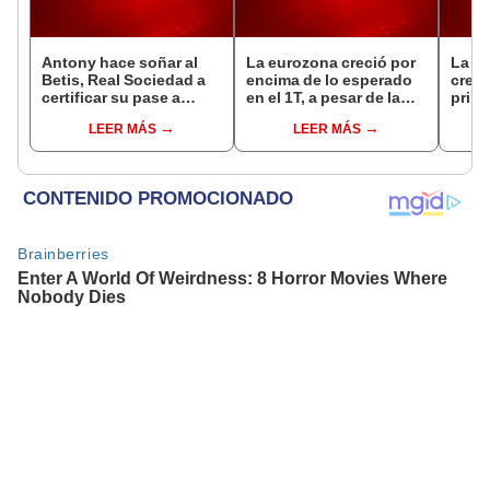
Antony hace soñar al
La eurozona creció por
La e
Betis, Real Sociedad a
encima de lo esperado
crece
certificar su pase a
en el 1T, a pesar de la
prime
octavos en Europa
incertidumbre
LEER MÁS
LEER MÁS