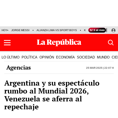
HOY
JORGE MESSI
ALIANZA LIMA VS SPORT BOYS
KENJI FUJIMORI
PRE
LO ÚLTIMO
POLÍTICA
OPINIÓN
ECONOMÍA
SOCIEDAD
MUNDO
CIE
Agencias
25 Mar 2025 | 22:07 h
Argentina y su espectáculo
rumbo al Mundial 2026,
Venezuela se aferra al
repechaje